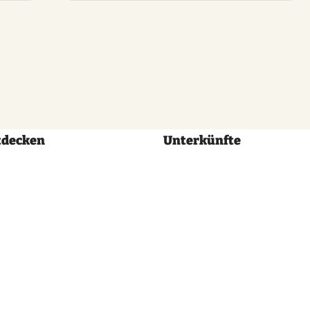
tdecken
Unterkünfte
Volg
ons: