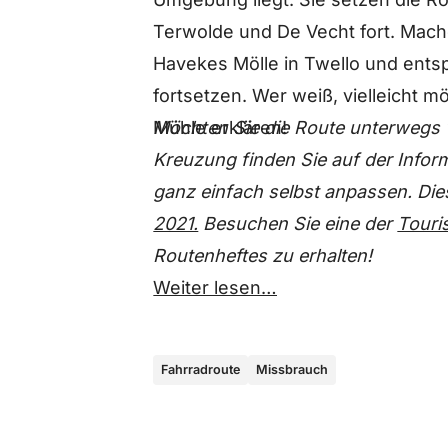
Terwolde und De Vecht fort. Mach
Havekes Mölle in Twello und entsp
fortsetzen. Wer weiß, vielleicht m
Möchten Sie die Route unterwegs 
Mühle erklären!
Kreuzung finden Sie auf der Infor
ganz einfach selbst anpassen. Die
2021.
Besuchen Sie eine der
Touri
Routenheftes zu erhalten!
Weiter lesen…
Fahrradroute
Missbrauch