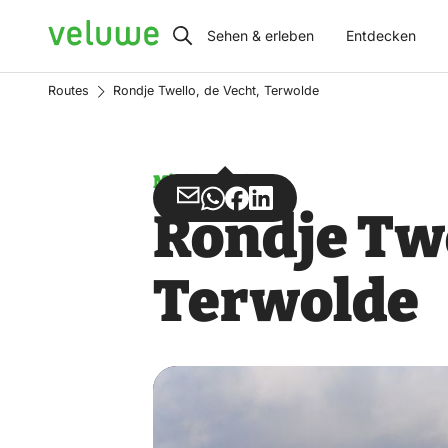
Veluwe
Sehen & erleben
Entdecken
Routes
Rondje Twello, de Vecht, Terwolde
Missbrauch
Teilen
Teilen
Teilen
Teilen
Rondje Twe
über
über
auf
auf
Email
WhatsApp
Facebook
LinkedIn
Terwolde