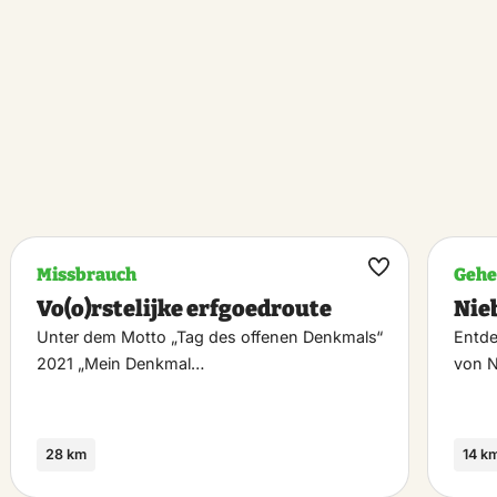
Missbrauch
Geh
k
Maak
Vo(o)rstelijke erfgoedroute
Nie
riet
favoriet
Unter dem Motto „Tag des offenen Denkmals“
Entde
2021 „Mein Denkmal…
von N
28 km
14 k