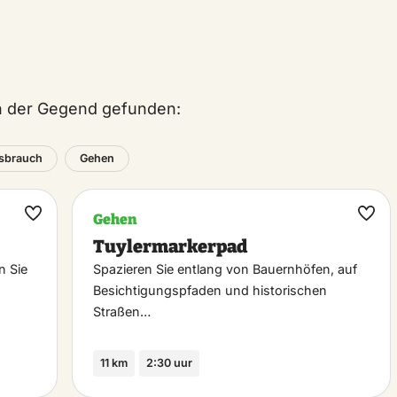
in der Gegend gefunden:
sbrauch
Gehen
Gehen
Maak
Maa
Tuylermarkerpad
favoriet
favo
n Sie
Spazieren Sie entlang von Bauernhöfen, auf
Besichtigungspfaden und historischen
Straßen…
11 km
2:30 uur