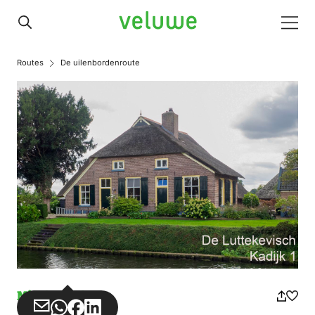
Veluwe
Men
Routes
De uilenbordenroute
Missbrauch
Teilen
Teilen
Teilen
Teilen