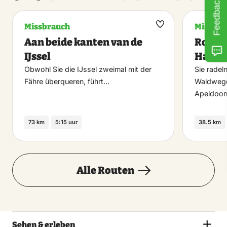
Feedback
Missbrauch
Missbra
Maak
Aan beide kanten van de
Rondje
favoriet
IJssel
Hall, 
Obwohl Sie die IJssel zweimal mit der
Sie radel
Fähre überqueren, führt…
Waldwege
Apeldoor
73 km
5:15 uur
38.5 km
Alle Routen
Sehen & erleben