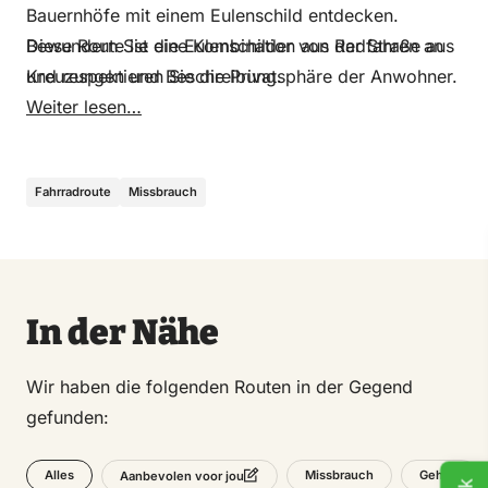
Bauernhöfe mit einem Eulenschild entdecken.
Bewundern Sie die Eulenschilder von der Straße aus
Diese Route ist eine Kombination aus Radfahren an
und respektieren Sie die Privatsphäre der Anwohner.
Kreuzungen und Beschreibung.
Weiter lesen…
Fahrradroute
Missbrauch
In der Nähe
Wir haben die folgenden Routen in der Gegend
gefunden:
Alles
Missbrauch
Gehen
Aanbevolen voor jou