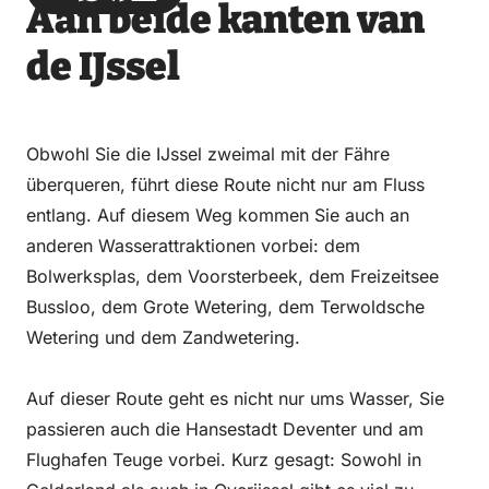
Aan beide kanten van
über
über
auf
auf
Email
WhatsApp
Facebook
LinkedIn
de IJssel
Obwohl Sie die IJssel zweimal mit der Fähre
überqueren, führt diese Route nicht nur am Fluss
entlang. Auf diesem Weg kommen Sie auch an
anderen Wasserattraktionen vorbei: dem
Bolwerksplas, dem Voorsterbeek, dem Freizeitsee
Bussloo, dem Grote Wetering, dem Terwoldsche
Wetering und dem Zandwetering.
Auf dieser Route geht es nicht nur ums Wasser, Sie
passieren auch die Hansestadt Deventer und am
Flughafen Teuge vorbei. Kurz gesagt: Sowohl in