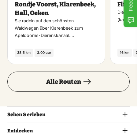
Rondje Voorst, Klarenbeek,
Fliert
favoriet
Hall, Oeken
Dieser c
(kann au
Sie radeln auf den schönsten
Waldwegen über Klarenbeek zum
Apeldoorns-Dierenskanaal.…
38.5 km
3:00 uur
16 km
Alle Routen
Sehen & erleben
Entdecken