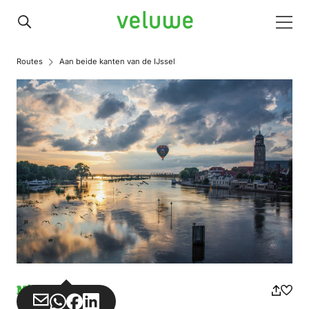
Veluwe
Men
Routes
Aan beide kanten van de IJssel
Missbrauch
Teilen
Teilen
Teilen
Teilen