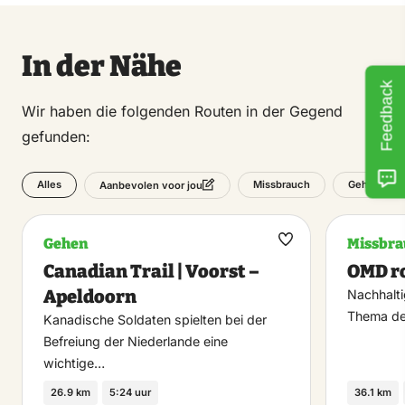
In der Nähe
Feedback
Wir haben die folgenden Routen in der Gegend
gefunden:
Alles
Missbrauch
Gehen
Aanbevolen voor jou
Gehen
Missbra
Maak
Canadian Trail | Voorst –
OMD ro
favoriet
Apeldoorn
Nachhalti
Thema de
Kanadische Soldaten spielten bei der
Befreiung der Niederlande eine
wichtige…
26.9 km
5:24 uur
36.1 km