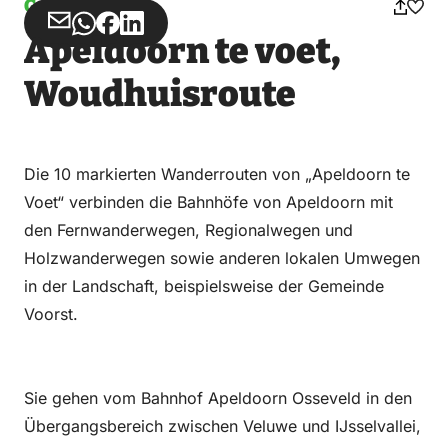
Gehen
Teilen
Teilen
Teilen
Teilen
Apeldoorn te voet,
über
über
auf
auf
Email
WhatsApp
Facebook
LinkedIn
Woudhuisroute
Die 10 markierten Wanderrouten von „Apeldoorn te
Voet“ verbinden die Bahnhöfe von Apeldoorn mit
den Fernwanderwegen, Regionalwegen und
Holzwanderwegen sowie anderen lokalen Umwegen
in der Landschaft, beispielsweise der Gemeinde
Voorst.
Sie gehen vom Bahnhof Apeldoorn Osseveld in den
Übergangsbereich zwischen Veluwe und IJsselvallei,