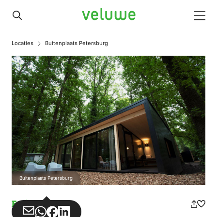
Veluwe
Men
Locaties
Buitenplaats Petersburg
Buitenplaats Petersburg
Ferienpark
Teilen
Teilen
Teilen
Teilen