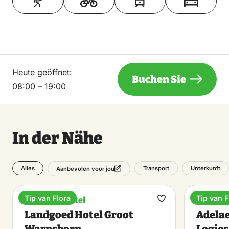
Heute geöffnet:
Buchen Sie
08:00 – 19:00
In der Nähe
Alles
Transport
Unterkunft
Aanbevolen voor jou
Tip van Flora
Tip van F
Boutique-Hotel
Übernac
Favorit
Landgoed Hotel Groot
Adelae
machen