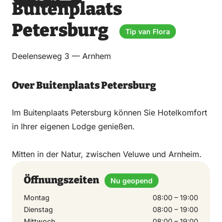
Buitenplaats
über
über
auf
auf
Email
WhatsApp
Facebook
LinkedIn
Petersburg
Tip van Flora
Deelenseweg 3 — Arnhem
Over Buitenplaats Petersburg
Im Buitenplaats Petersburg können Sie Hotelkomfort
in Ihrer eigenen Lodge genießen.
Mitten in der Natur, zwischen Veluwe und Arnheim.
Öffnungszeiten
Nu geopend
Montag
08:00 – 19:00
Dienstag
08:00 – 19:00
Mittwoch
08:00 – 19:00