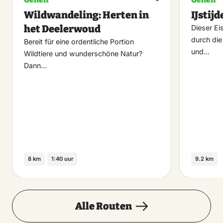
Maak
Wildwandeling: Herten in
IJstij
favoriet
het Deelerwoud
Dieser Ei
durch die
Bereit für eine ordentliche Portion
und…
Wildtiere und wunderschöne Natur?
Dann…
8 km
1:40 uur
9.2 km
Alle Routen