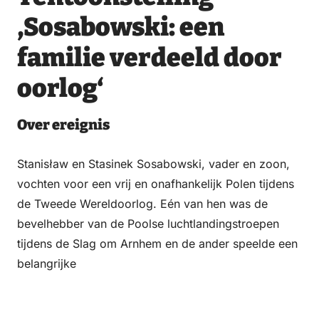
Email
WhatsApp
Facebook
LinkedIn
‚Sosabowski: een
Donnerstag
10 September 2026
familie verdeeld door
oorlog‘
Freitag
11 September 2026
Over ereignis
Samstag
Stanisław en Stasinek Sosabowski, vader en zoon,
12 September 2026
vochten voor een vrij en onafhankelijk Polen tijdens
de Tweede Wereldoorlog. Eén van hen was de
bevelhebber van de Poolse luchtlandingstroepen
Sonntag
tijdens de Slag om Arnhem en de ander speelde een
13 September 2026
belangrijke
Montag
14 September 2026