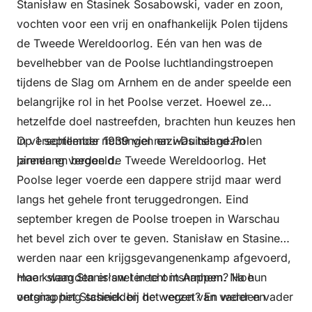
Stanisław en Stasinek Sosabowski, vader en zoon,
vochten voor een vrij en onafhankelijk Polen tijdens
Dienstag
de Tweede Wereldoorlog. Eén van hen was de
15 September 2026
bevelhebber van de Poolse luchtlandingstroepen
tijdens de Slag om Arnhem en de ander speelde een
belangrijke rol in het Poolse verzet. Hoewel ze
Mittwoch
hetzelfde doel nastreefden, brachten hun keuzes hen
16 September 2026
in verschillende richtingen en was het gezin
Op 1 september 1939 viel nazi-Duitsland Polen
jarenlang verdeeld.
binnen en begon de Tweede Wereldoorlog. Het
Donnerstag
Poolse leger voerde een dappere strijd maar werd
17 September 2026
langs het gehele front teruggedrongen. Eind
september kregen de Poolse troepen in Warschau
Freitag
het bevel zich over te geven. Stanisław en Stasinek
werden naar een krijgsgevangenenkamp afgevoerd,
18 September 2026
maar slaagden er snel in te ontsnappen. Na hun
Hoe kwam Stanisław terecht in Arnhem? Hoe
ontsnapping scheidden de wegen van vader en
verging het Stasinek bij het verzet? En werden vader
Samstag