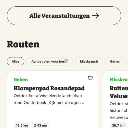
Donnerstag
8 Oktober 2026
Alle Veranstaltungen
Freitag
9 Oktober 2026
Routen
Samstag
Alles
Missbrauch
Gehen
Aanbevolen voor jou
10 Oktober 2026
Gehen
Missbra
Sonntag
Maak
Klompenpad Rosandepad
Buiten
favoriet
11 Oktober 2026
Veluw
Ontdek het afwisselende landschap
rond Oosterbeek. Kijk met de ogen…
Ontdek s
Montag
historisc
Veluwez
12 Oktober 2026
13.5 km
2:43 uur
38.7 km