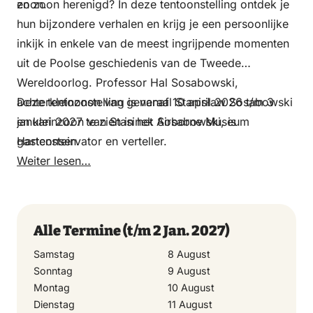
zoon.
en zoon herenigd? In deze tentoonstelling ontdek je
19 September 2026
hun bijzondere verhalen en krijg je een persoonlijke
inkijk in enkele van de meest ingrijpende momenten
Sonntag
uit de Poolse geschiedenis van de Tweede
20 September 2026
Wereldoorlog. Professor Hal Sosabowski,
achterkleinzoon van generaal Stanisław Sosabowski
Deze tentoonstelling is vanaf 10 april 2026 t/m 3
en kleinzoon van Stasinek Sosabowski, is
januari 2027 te zien in het Airborne Museum
Montag
gastconservator en verteller.
Hartenstein.
21 September 2026
Weiter lesen…
Dienstag
22 September 2026
Alle Termine
(t/m 2 Jan. 2027)
Samstag
8 August
Mittwoch
Sonntag
9 August
23 September 2026
Montag
10 August
Dienstag
11 August