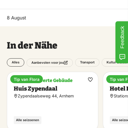
Dienstag
8 August
29 September 2026
Feedback
Mittwoch
In der Nähe
30 September 2026
Alles
Transport
Kultur & Erbe
Aanbevolen voor jou
Donnerstag
1 Oktober 2026
Tip van Flora
Tip van F
Bemerkenswerte Gebäude
Hotel
Favorit
Huis Zypendaal
Hotel
machen
Freitag
Zypendaalseweg 44, Arnhem
Station
2 Oktober 2026
Samstag
Alle seizoenen
Alle seiz