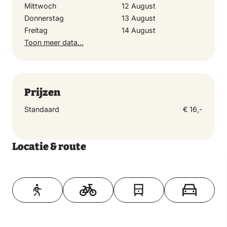
Mittwoch
12 August
Donnerstag
Donnerstag
13 August
24 September 2026
Freitag
14 August
Toon meer data…
Freitag
25 September 2026
Prijzen
Samstag
Standaard
€ 16,-
26 September 2026
Locatie & route
Sonntag
27 September 2026
Toon op kaart
Montag
28 September 2026