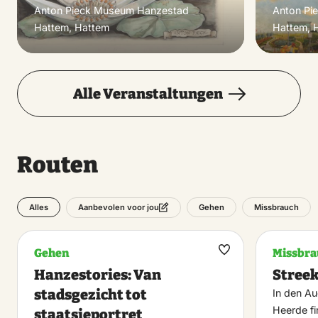
Anton Pieck Museum Hanzestad
Anton Pi
Hattem, Hattem
Hattem, 
Alle Veranstaltungen
Routen
Alles
Gehen
Missbrauch
Aanbevolen voor jou
Gehen
Missbra
Maak
Hanzestories: Van
Stree
favoriet
stadsgezicht tot
In den Au
Heerde f
staatsieportret