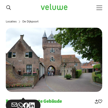
Veluwe
Men
Locaties
De Dijkpoort
Bemerkenswerte Gebäude
Teilen
Teilen
Teilen
Teilen