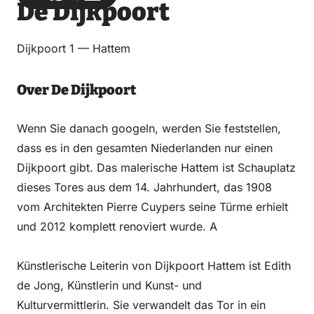
De Dijkpoort
über
über
auf
auf
Email
WhatsApp
Facebook
LinkedIn
Dijkpoort 1 — Hattem
Over De Dijkpoort
Wenn Sie danach googeln, werden Sie feststellen,
dass es in den gesamten Niederlanden nur einen
Dijkpoort gibt. Das malerische Hattem ist Schauplatz
dieses Tores aus dem 14. Jahrhundert, das 1908
vom Architekten Pierre Cuypers seine Türme erhielt
und 2012 komplett renoviert wurde. A
Künstlerische Leiterin von Dijkpoort Hattem ist Edith
de Jong, Künstlerin und Kunst- und
Kulturvermittlerin. Sie verwandelt das Tor in ein