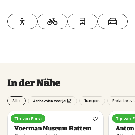
Toon op kaart
In der Nähe
Alles
Transport
Freizeitaktivi
Aanbevolen voor jou
Tip van Flora
Tip van F
Museum
Museu
Favorit
Voerman Museum Hattem
Anton
machen