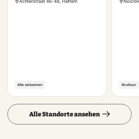
Achterstraat 46-48, Hattem
Noordw
Alle seizoenen
#cultuur
Alle Standorte ansehen