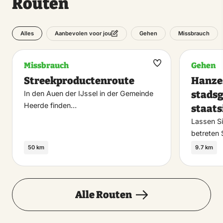
Routen
Alles
Gehen
Missbrauch
Aanbevolen voor jou
Missbrauch
Gehen
Maak
Streekproductenroute
Hanzes
favoriet
stadsg
In den Auen der IJssel in der Gemeinde
Heerde finden…
staats
Lassen Si
betreten
50 km
9.7 km
Alle Routen