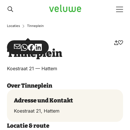
Veluwe
Men
Locaties
Tinneplein
Teilen
Teilen
Teilen
Teilen
Tinneplein
über
über
auf
auf
Email
WhatsApp
Facebook
LinkedIn
Koestraat 21 — Hattem
Over Tinneplein
Adresse und Kontakt
Koestraat 21, Hattem
Locatie & route