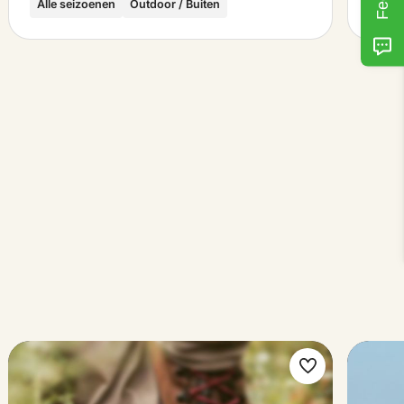
Alle seizoenen
Outdoor / Buiten
k
Maak