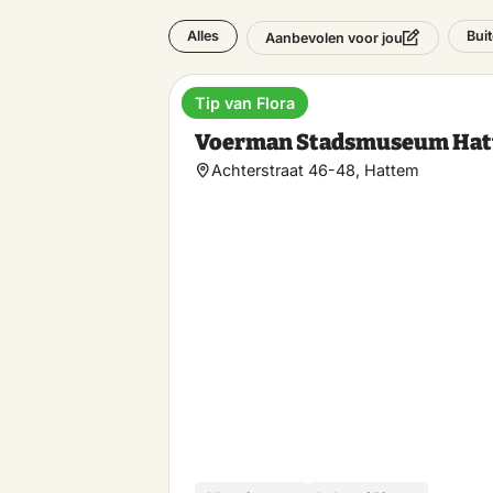
Alles
Bui
Aanbevolen voor jou
Tip van Flora
Museum
Voerman Stadsmuseum Ha
Achterstraat 46-48, Hattem