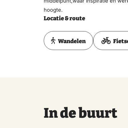
middelpunt,waar inspiratie en wer
hoogte.
Locatie & route
Wandelen
Fiets
In de buurt