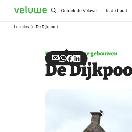
Veluwe
Ontdek de Veluwe
In de buurt
Locaties
De Dijkpoort
Bezienswaardige gebouwen
Deel
Deel
Deel
Deel
De Dijkpoo
via
via
op
op
Email
WhatsApp
Facebook
LinkedIn