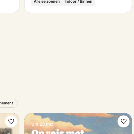
Alle seizoenen
Indoor / Binnen
nement
t/m 28 mrt
Maak
Maa
Op reis met