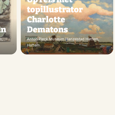
favoriet
favo
topillustrator
Charlotte
in
Dematons
m,
Anton Pieck Museum Hanzestad Hattem,
Hattem