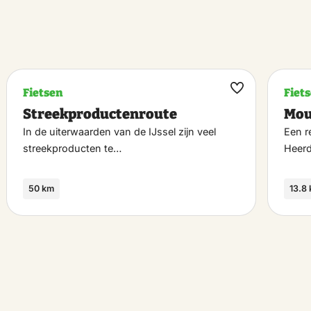
Fietsen
Fiet
k
Maak
Streekproductenroute
Mou
riet
favoriet
In de uiterwaarden van de IJssel zijn veel
Een r
streekproducten te…
Heer
50 km
13.8