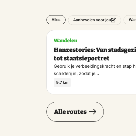
Alles
Wan
Aanbevolen voor jou
Wandelen
Hanzestories: Van stadsgez
tot staatsieportret
Gebruik je verbeeldingskracht en stap h
schilderij in, zodat je…
9.7 km
Alle routes