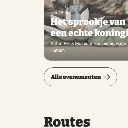
t/m 28 mrt
Het sprookje van
een echte koning
Anton Pieck Museum Hanzestad Hatte
Hattem
Alle evenementen
Routes