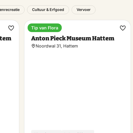
tenrecreatie
Cultuur & Erfgoed
Vervoer
Tip van Flora
Museum
Maak
Maa
ttem
Anton Pieck Museum Hattem
favoriet
favo
Noordwal 31, Hattem