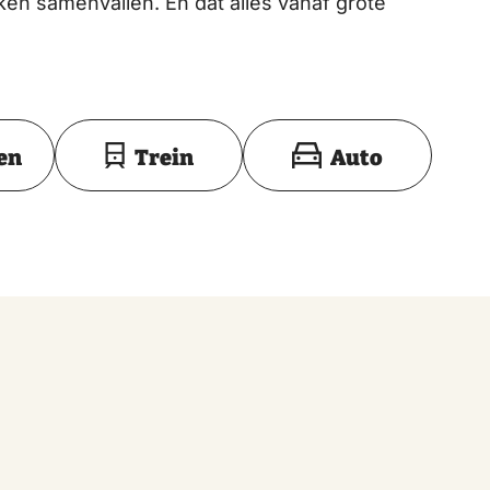
ken samenvallen. En dat alles vanaf grote
Toon op kaart
en
Trein
Auto