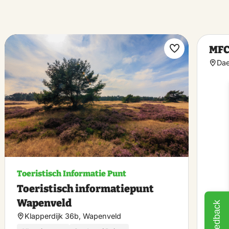
MFC
k
Maak
Dae
riet
favoriet
Toeristisch Informatie Punt
Toeristisch informatiepunt
Wapenveld
Feedback
Klapperdijk 36b, Wapenveld