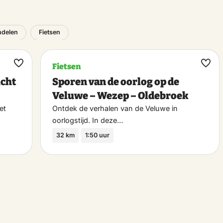
delen
Fietsen
Fietsen
Maak
Maa
icht
Sporen van de oorlog op de
favoriet
favo
Veluwe – Wezep – Oldebroek
et
Ontdek de verhalen van de Veluwe in
oorlogstijd. In deze…
32 km
1:50 uur