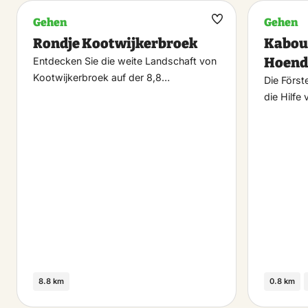
Gehen
Gehen
Maak
Rondje Kootwijkerbroek
Kabou
favoriet
Hoend
Entdecken Sie die weite Landschaft von
Kootwijkerbroek auf der 8,8…
Die Först
die Hilfe
8.8 km
0.8 km