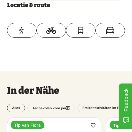
Locatie & route
Toon op kaart
In der Nähe
Feedback
Alles
Freizeitaktivitäten im Freien
Aanbevolen voor jou
Tip van Flora
Tip van F
Nationalpark
Ferienp
Favorit