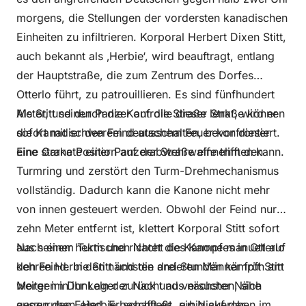
morgens, die Stellungen der vordersten kanadischen
Einheiten zu infiltrieren. Korporal Herbert Dixen Stitt,
auch bekannt als ‚Herbie‘, wird beauftragt, entlang
der Hauptstraße, die zum Zentrum des Dorfes
Otterlo führt, zu patrouillieren. Es sind fünfhundert
Meter, und durch die Kontrolle dieser Straße können
Als Stitt seinen Panzer auf die Straße lenkt, wird er
die Kanadier den Feind ausschalten, bevor dieser
sofort mit schwerem deutschem Feuer konfrontiert.
eine starke Position auf der Straße einnehmen kann.
Eine Granate einer Panzerabwehrwaffe trifft den
Turmring und zerstört den Turm-Drehmechanismus
vollständig. Dadurch kann die Kanone nicht mehr
von innen gesteuert werden. Obwohl der Feind nur
zehn Meter entfernt ist, klettert Korporal Stitt sofort
aus seinem Turm und richtet die Kanone manuell auf
Nach einer hektischen Nacht des Kampfes in Otterlo
den Feind. In den nächsten drei Stunden kämpft Stitt
kehren Herbie Stitt und die anderen Männer früh am
weiter im Dunkeln der Nacht aus nächster Nähe
Morgen in ihr Lager zurück und versuchen, sich
gegen den Feind. Er schafft es, ruhig auf der
auszuruhen. Herbie beschließt, ein Nickerchen im