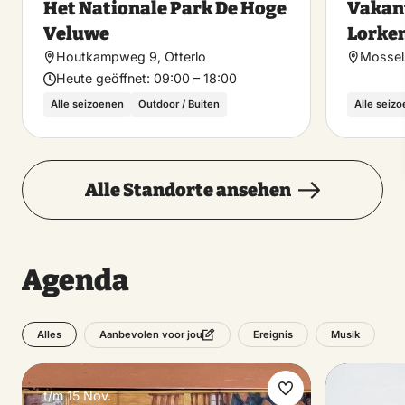
Het Nationale Park De Hoge
Vakan
machen
Veluwe
Lorke
Houtkampweg 9, Otterlo
Mossel
Heute geöffnet:
09:00 – 18:00
Alle seizoenen
Outdoor / Buiten
Alle seiz
Alle Standorte ansehen
Agenda
Alles
Ereignis
Musik
Aanbevolen voor jou
t/m 15 Nov.
Favorit