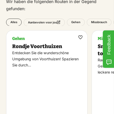
Wir haben die folgenden Routen in der Gegend
gefunden:
Alles
Gehen
Missbrauch
Aanbevolen voor jou
Feedback
Gehen
Missbra
Maak
Rondje Voorthuizen
Smaakf
favoriet
tot sa
Entdecken Sie die wunderschöne
Umgebung von Voorthuizen! Spazieren
Radeln Si
Sie durch…
Geschmac
leckere r