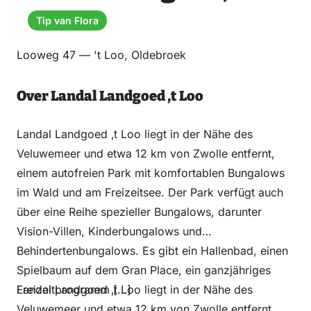
Email
WhatsApp
Facebook
LinkedIn
Tip van Flora
Looweg 47 — 't Loo, Oldebroek
Over Landal Landgoed ‚t Loo
Landal Landgoed ‚t Loo liegt in der Nähe des
Veluwemeer und etwa 12 km von Zwolle entfernt,
einem autofreien Park mit komfortablen Bungalows
im Wald und am Freizeitsee. Der Park verfügt auch
über eine Reihe spezieller Bungalows, darunter
Vision-Villen, Kinderbungalows und
Behindertenbungalows. Es gibt ein Hallenbad, einen
Spielbaum auf dem Gran Place, ein ganzjähriges
Freizeitprogramm […]
Landal Landgoed ‚t Loo liegt in der Nähe des
Veluwemeer und etwa 12 km von Zwolle entfernt,