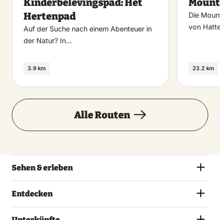
Kinderbelevingspad: Het
Mount
favoriet
Hertenpad
Die Moun
von Hatte
Auf der Suche nach einem Abenteuer in
der Natur? In…
3.9 km
23.2 km
Alle Routen
Sehen & erleben
Entdecken
Unterkünfte