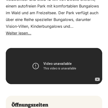
einem autofreien Park mit komfortablen Bungalows
im Wald und am Freizeitsee. Der Park verfügt auch
über eine Reihe spezieller Bungalows, darunter
Vision-Villen, Kinderbungalows und
Behindertenbungalows. Es gibt ein Hallenbad, einen
Weiter lesen…
Spielbaum auf dem Gran Place, ein ganzjähriges
Freizeitprogramm und mehrere Restaurants.
Entdecken Sie die abwechslungsreiche Natur der
Veluwe? Dann werfen Sie einen kurzen Blick auf
www.landal.nl/loo
Öffnungszeiten