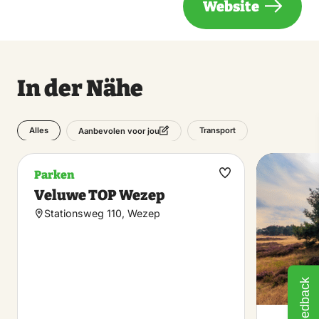
Website
In der Nähe
Alles
Transport
Aanbevolen voor jou
Parken
Favorit
Veluwe TOP Wezep
machen
Stationsweg 110, Wezep
Feedback