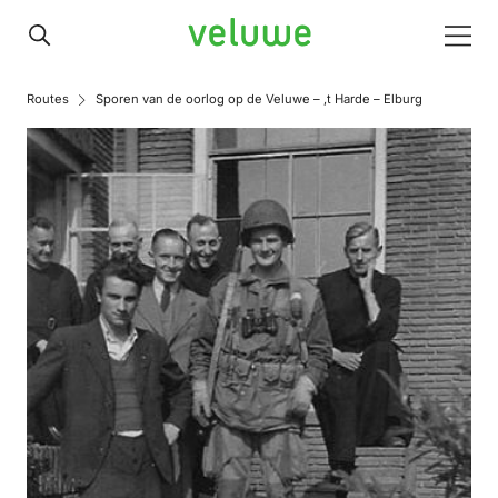
Veluwe
Men
Routes
Sporen van de oorlog op de Veluwe – ‚t Harde – Elburg