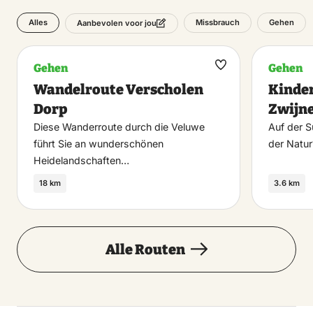
Alles
Missbrauch
Gehen
Aanbevolen voor jou
Gehen
Gehen
Maak
Wandelroute Verscholen
Kinder
favoriet
Dorp
Zwijn
Diese Wanderroute durch die Veluwe
Auf der S
führt Sie an wunderschönen
der Natur
Heidelandschaften…
18 km
3.6 km
Alle Routen