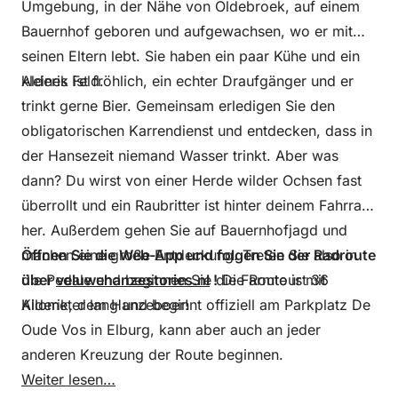
Umgebung, in der Nähe von Oldebroek, auf einem
Bauernhof geboren und aufgewachsen, wo er mit
seinen Eltern lebt. Sie haben ein paar Kühe und ein
kleines Feld.
Alderik ist fröhlich, ein echter Draufgänger und er
trinkt gerne Bier. Gemeinsam erledigen Sie den
obligatorischen Karrendienst und entdecken, dass in
der Hansezeit niemand Wasser trinkt. Aber was
dann? Du wirst von einer Herde wilder Ochsen fast
überrollt und ein Raubritter ist hinter deinem Fahrrad
her. Außerdem gehen Sie auf Bauernhofjagd und
machen eine große Entdeckung. Treten Sie also in
Öffnen Sie die Web-App und folgen Sie der Radroute
die Pedale und beginnen Sie die Farmtour mit
über
veluwehanzestories.nl
!
Die Route ist 36
Alderik, dem Hanzeboer!
Kilometer lang und beginnt offiziell am Parkplatz De
Oude Vos in Elburg, kann aber auch an jeder
anderen Kreuzung der Route beginnen.
Weiter lesen…