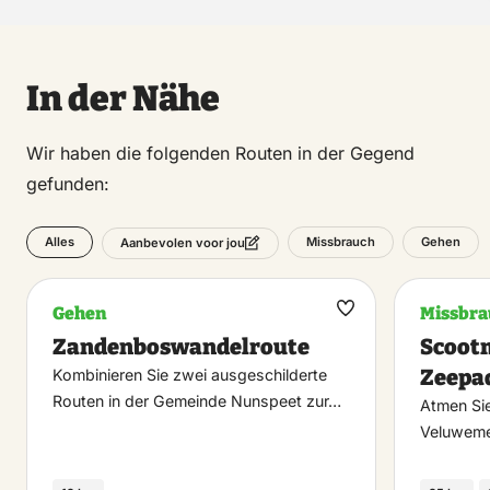
In der Nähe
Wir haben die folgenden Routen in der Gegend
gefunden:
Alles
Missbrauch
Gehen
Aanbevolen voor jou
Gehen
Missbra
Maak
Zandenboswandelroute
Scoot
favoriet
Zeepa
Kombinieren Sie zwei ausgeschilderte
Routen in der Gemeinde Nunspeet zur…
Atmen Sie
Veluweme