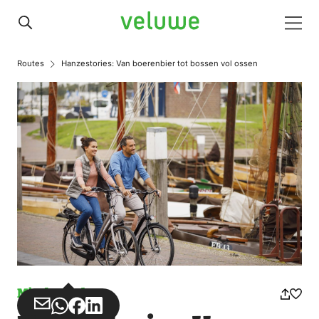
Veluwe
Men
Routes
Hanzestories: Van boerenbier tot bossen vol ossen
Missbrauch
Teilen
Teilen
Teilen
Teilen