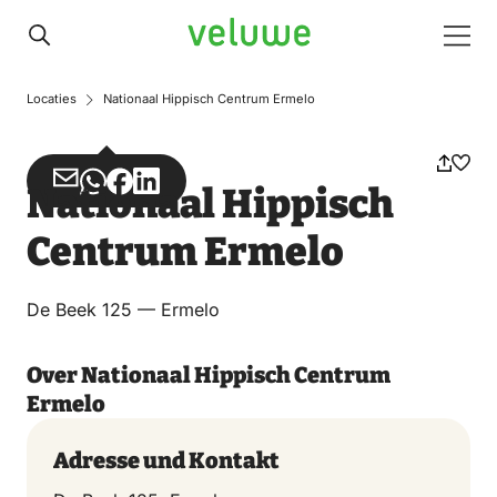
Veluwe
Men
Locaties
Nationaal Hippisch Centrum Ermelo
Teilen
Teilen
Teilen
Teilen
Nationaal Hippisch
über
über
auf
auf
Centrum Ermelo
Email
WhatsApp
Facebook
LinkedIn
De Beek 125 — Ermelo
Over Nationaal Hippisch Centrum
Ermelo
Adresse und Kontakt