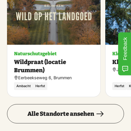
machen
Feedback
Naturschutzgebiet
Kletterh
Wildpraat (locatie
Klimb
Brummen)
J.C. Wi
Eerbeekseweg 6, Brummen
Ambacht
Herfst
Herfst
K
Alle Standorte ansehen