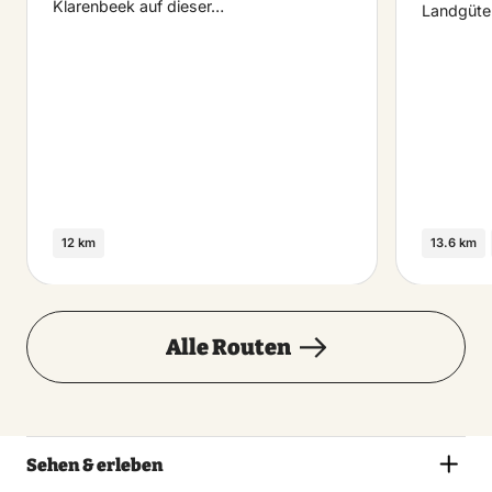
Klarenbeek auf dieser…
Landgüte
12 km
13.6 km
Alle Routen
Sehen & erleben