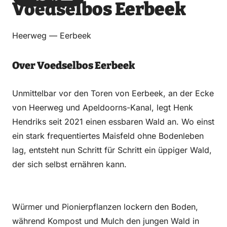
Voedselbos Eerbeek
über
über
auf
auf
Email
WhatsApp
Facebook
LinkedIn
Heerweg — Eerbeek
Over Voedselbos Eerbeek
Unmittelbar vor den Toren von Eerbeek, an der Ecke
von Heerweg und Apeldoorns-Kanal, legt Henk
Hendriks seit 2021 einen essbaren Wald an. Wo einst
ein stark frequentiertes Maisfeld ohne Bodenleben
lag, entsteht nun Schritt für Schritt ein üppiger Wald,
der sich selbst ernähren kann.
Würmer und Pionierpflanzen lockern den Boden,
während Kompost und Mulch den jungen Wald in