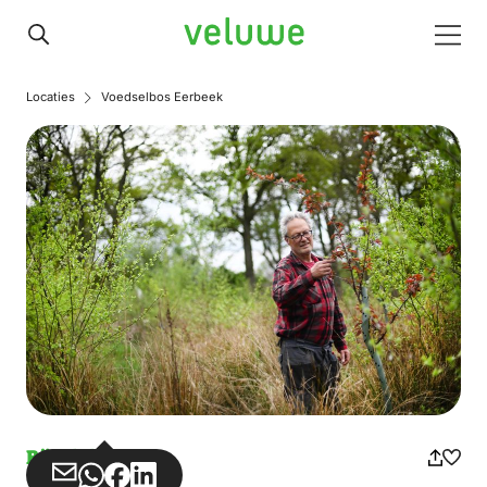
Veluwe
Men
Locaties
Voedselbos Eerbeek
Bündel
Teilen
Teilen
Teilen
Teilen