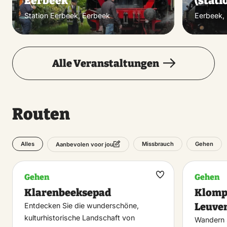
Eerbeek
(stati
Station Eerbeek, Eerbeek
Eerbeek,
Alle Veranstaltungen
Routen
Alles
Missbrauch
Gehen
Aanbevolen voor jou
Gehen
Gehen
Maak
Klarenbeeksepad
Klomp
favoriet
Leuve
Entdecken Sie die wunderschöne,
kulturhistorische Landschaft von
Wandern 