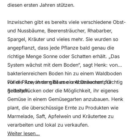
diesen ersten Jahren stützen.
Inzwischen gibt es bereits viele verschiedene Obst-
und Nussbäume, Beerensträucher, Rhabarber,
Spargel, Kräuter und vieles mehr. Sie wurden so
angepflanzt, dass jede Pflanze bald genau die
richtige Menge Sonne oder Schatten erhält. „Das
System wächst mit dem Boden“, sagt Henk: von
bakterienreichem Boden hin zu einem Waldboden
voller Pilze, in dem Bäume und Sträucher prächtig
Für die Anwohner gibt es ein Abonnement für
gedeihen.
Selbstpflücken oder die Möglichkeit, ihr eigenes
Gemüse in einem Gemüsegarten anzubauen. Henk
plant, die überschüssige Ernte zu Produkten wie
Marmelade, Saft, Apfelwein und Kräutertee zu
verarbeiten und lokal zu verkaufen.
Weiter lesen…