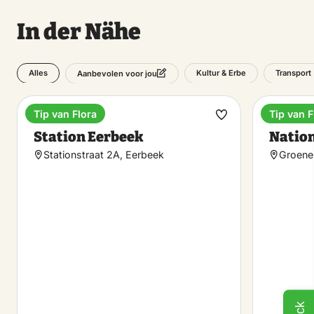
In der Nähe
Alles
Kultur & Erbe
Transport
Aanbevolen voor jou
Tip van Flora
Tip van F
Bahnhöfe
Monume
Favorit
Station Eerbeek
Nation
machen
Stationstraat 2A, Eerbeek
Groene