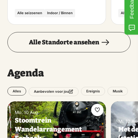
Feedback
Alle seizoenen
Indoor / Binnen
Alle seiz
Alle Standorte ansehen
Agenda
Alles
Ereignis
Musik
Aanbevolen voor jou
Mo. 10 Aug.
Favorit
Stoomtrein
Mi. 12 Au
machen
Wandelarrangement
Met d