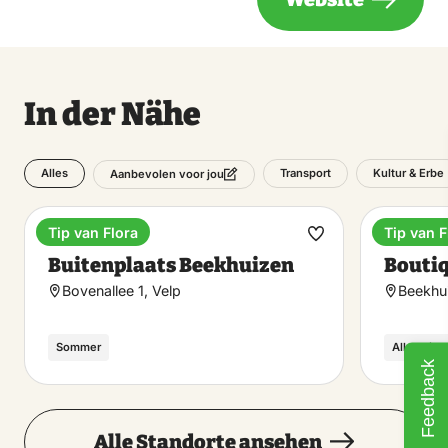
In der Nähe
Alles
Transport
Kultur & Erbe
Aanbevolen voor jou
Tip van Flora
Tip van F
Camping
Boutiqu
Favorit
Buitenplaats Beekhuizen
Boutiq
machen
Bovenallee 1, Velp
Beekhu
Sommer
Alle seiz
Feedback
Alle Standorte ansehen