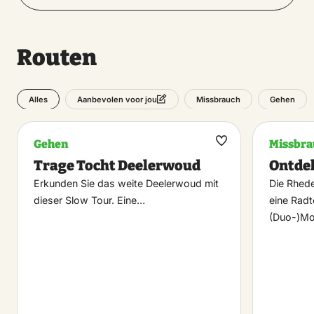
Routen
Alles
Missbrauch
Gehen
Aanbevolen voor jou
Gehen
Missbra
Maak
Trage Tocht Deelerwoud
Ontdek
favoriet
Erkunden Sie das weite Deelerwoud mit
Die Rhede
dieser Slow Tour. Eine…
eine Radt
(Duo-)Mob