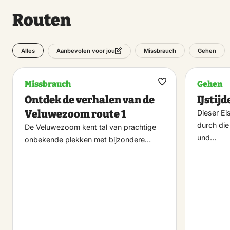
Routen
Alles
Missbrauch
Gehen
Aanbevolen voor jou
Missbrauch
Gehen
Maak
Ontdek de verhalen van de
IJstij
favoriet
Veluwezoom route 1
Dieser Ei
durch die
De Veluwezoom kent tal van prachtige
und…
onbekende plekken met bijzondere…