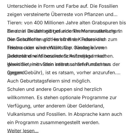
Unterschiede in Form und Farbe auf. Die Fossilien
zeigen versteinerte Überreste von Pflanzen und
Tieren: von 400 Millionen Jahre alten Grabspuren bis
hin zu in Gelderland gefundenen Mammutknochen.
Zweimal im Jahr gibt es eine Themenausstellung. In
Die Geschichte und Herkunft der Felsen und
den Schulferien gibt es oft eine Kinderaktion zum
Felsbrocken wird erklärt. Der Geologie von
Thema oder einen Workshop. Kinder können
Gelderland wird besondere Aufmerksamkeit
jederzeit eine Mineralien-Schnitzeljagd machen.
gewidmet, mit vielen interessanten Funden aus der
Wenn Sie einen Stein selbst schärfen möchten
Gegend.
(gegen Gebühr), ist es ratsam, vorher anzurufen.
Auch Geburtstagsfeiern sind möglich.
Schulen und andere Gruppen sind herzlich
willkommen. Es stehen optionale Programme zur
Verfügung, unter anderem über Gelderland,
Vulkanismus und Fossilien. In Absprache kann auch
ein Programm zusammengestellt werden.
Weiter lesen…