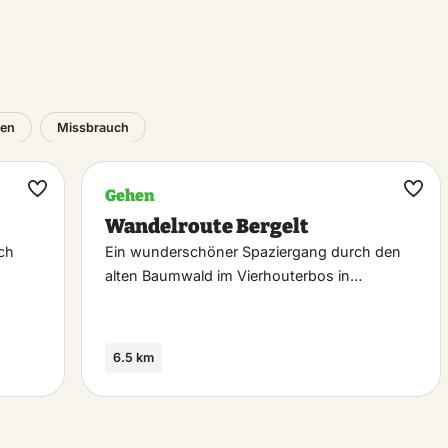
en
Missbrauch
Gehen
Maak
Maa
Wandelroute Bergelt
favoriet
favo
rch
Ein wunderschöner Spaziergang durch den
alten Baumwald im Vierhouterbos in…
6.5 km