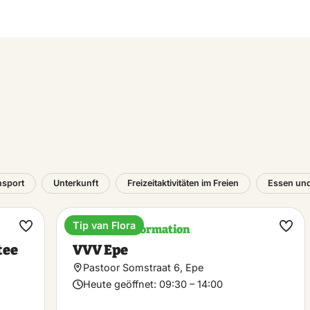
nsport
Unterkunft
Freizeitaktivitäten im Freien
Essen und
Tip van Flora
Touristeninformation
Favorit
Favo
tee
VVV Epe
machen
mac
Pastoor Somstraat 6, Epe
Heute geöffnet:
09:30 – 14:00