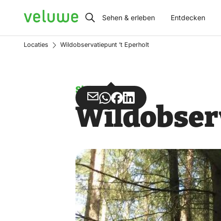
Veluwe
Sehen & erleben
Entdecken
Locaties
Wildobservatiepunt ’t Eperholt
Sicht
Teilen
Teilen
Teilen
Teilen
Wildobserv
über
über
auf
auf
Email
WhatsApp
Facebook
LinkedIn