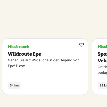
Missbrauch
Miss
k
Maak
Wildroute Epe
Spo
riet
favoriet
Vel
Gehen Sie auf Wildsuche in der Gegend von
Epe! Diese…
Ontde
oorlo
54 km
32 k