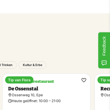
Feedback
 Trinken
Kultur & Erbe
Tip van Flora
Tip v
Pfannkuchenrestaurant
Erho
rit
Favorit
De Ossenstal
Rec
hen
machen
Ossenweg 10, Epe
Oss
Heute geöffnet:
10:00 – 21:00