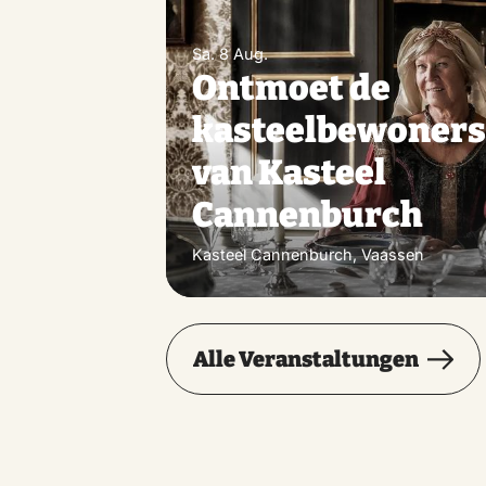
Sa. 8 Aug.
Ontmoet de
kasteelbewoner
van Kasteel
Cannenburch
Kasteel Cannenburch, Vaassen
Alle Veranstaltungen