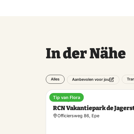
In der Nähe
Alles
Tra
Aanbevolen voor jou
Tip van Flora
Ferienpark
RCN Vakantiepark de Jagers
Officiersweg 86, Epe