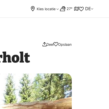
DE
27°
Kies locatie
Deel
Opslaan
rholt