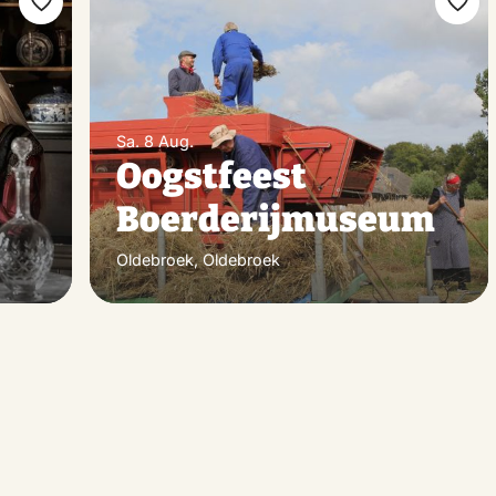
Favorit
Favo
machen
mac
s
Sa. 8 Aug.
Oogstfeest
Boerderijmuseum
Oldebroek, Oldebroek