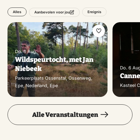
Alles
Ereignis
Aanbevolen voor jou
Favorit
machen
Do. 6 Aug.
Wildspeurtocht, met Jan
Niebeek
Do. 6 Aug
Canne
Parkeerplaats Ossenstal, Ossenweg,
Kasteel 
Epe, Nederland, Epe
Alle Veranstaltungen