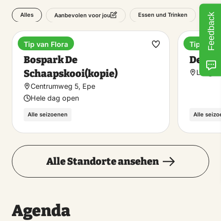
Alles
Essen und Trinken
Feedback
Unte
Aanbevolen voor jou
Tip van Flora
Tip van F
Ferienpark
Ferienp
Favorit
Bospark De
De Za
machen
Schaapskooi(kopie)
Langew
Centrumweg 5, Epe
Hele dag open
Alle seizoenen
Alle seiz
Alle Standorte ansehen
Agenda