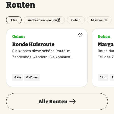
Routen
Alles
Gehen
Missbrauch
Aanbevolen voor jou
Gehen
Gehen
Maak
Ronde Huisroute
Marga
favoriet
Sie können diese schöne Route im
Route du
Zandenbos wandern. Sie kommen…
Teil des 
4 km
0:45 uur
5 km
1
Alle Routen