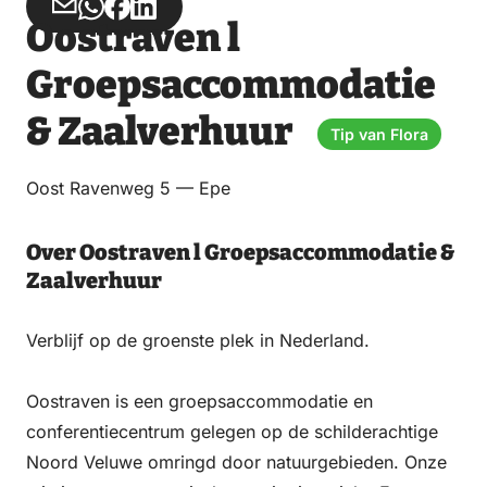
Teilen
Teilen
Teilen
Teilen
Oostraven l
über
über
auf
auf
Email
WhatsApp
Facebook
LinkedIn
Groepsaccommodatie
& Zaalverhuur
Tip van Flora
Oost Ravenweg 5 — Epe
Over Oostraven l Groepsaccommodatie &
Zaalverhuur
Verblijf op de groenste plek in Nederland.
Oostraven is een groepsaccommodatie en
conferentiecentrum gelegen op de schilderachtige
Noord Veluwe omringd door natuurgebieden. Onze