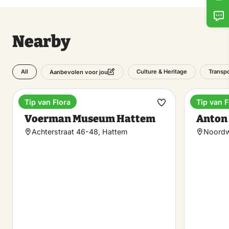
Nearby
All
Culture & Heritage
Transpo
Aanbevolen voor jou
Tip van Flora
Tip van F
Museum
Museu
Make
Voerman Museum Hattem
Anton
favorite
Achterstraat 46-48, Hattem
Noordw