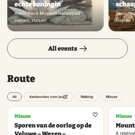
echte koningin
schaa
Anton Pieck Museum Hanzestad
Toeristis
Hattem, Hattem
Heerde
All events
Route
All
Walking
Misuse
Aanbevolen voor jou
Misuse
Misuse
Maak
Sporen van de oorlog op de
Mount
favoriet
Veluwe – Wezep –
A relativ