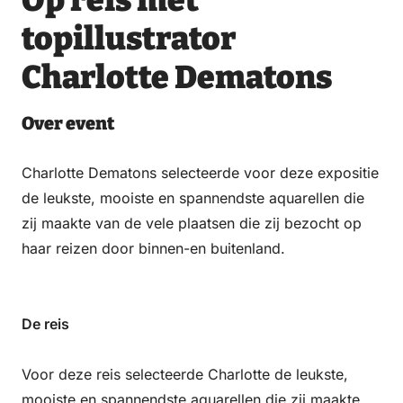
Op reis met
via
via
on
on
Email
WhatsApp
Facebook
LinkedIn
topillustrator
Charlotte Dematons
Over event
Charlotte Dematons selecteerde voor deze expositie
de leukste, mooiste en spannendste aquarellen die
zij maakte van de vele plaatsen die zij bezocht op
haar reizen door binnen-en buitenland.
De reis
Voor deze reis selecteerde Charlotte de leukste,
mooiste en spannendste aquarellen die zij maakte