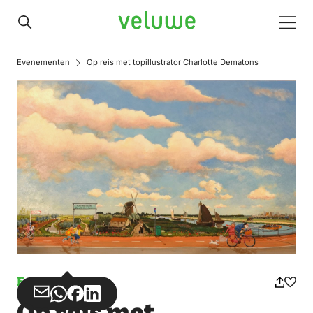
Veluwe
Men
Evenementen
Op reis met topillustrator Charlotte Dematons
Event
Share
Share
Share
Share