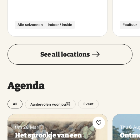
Alle seizoenen
Indoor / Inside
#cultuur
See all locations
Agenda
All
Event
Aanbevolen voor jou
Make
t/m 28 Mar
Thu 6 Au
Het sprookje van een
Ontmoe
favorite