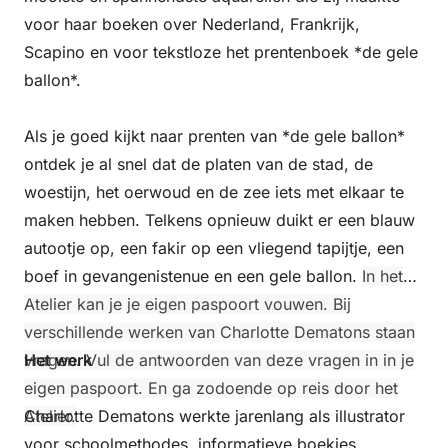
voor haar boeken over Nederland, Frankrijk,
Scapino en voor tekstloze het prentenboek *de gele
ballon*.
Als je goed kijkt naar prenten van *de gele ballon*
ontdek je al snel dat de platen van de stad, de
woestijn, het oerwoud en de zee iets met elkaar te
maken hebben. Telkens opnieuw duikt er een blauw
autootje op, een fakir op een vliegend tapijtje, een
boef in gevangenistenue en een gele ballon.
In het
Atelier kan je je eigen paspoort vouwen. Bij
verschillende werken van Charlotte Dematons staan
vragen. Vul de antwoorden van deze vragen in in je
Het werk
eigen paspoort. En ga zodoende op reis door het
Atelier.
Charlotte Dematons werkte jarenlang als illustrator
voor schoolmethodes, informatieve boekjes,