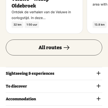
area with
Oldebroek
Ontdek de verhalen van de Veluwe in
oorlogstijd. In deze…
32 km
1:50 uur
13.8 km
All routes
Sightseeing & experiences
To discover
Accommodation