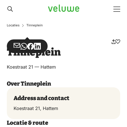
Veluwe
Men
Locaties
Tinneplein
Share
Share
Share
Share
Tinneplein
via
via
on
on
Email
WhatsApp
Facebook
LinkedIn
Koestraat 21 — Hattem
Over Tinneplein
Address and contact
Koestraat 21, Hattem
Locatie & route