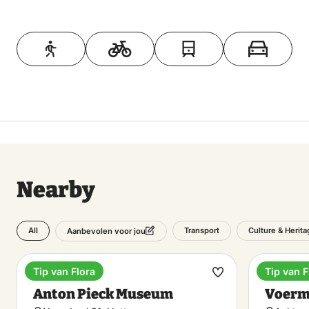
Toon op kaart
Nearby
All
Transport
Culture & Herita
Aanbevolen voor jou
Tip van Flora
Tip van F
Museum
Museu
Make
Anton Pieck Museum
Voerm
favorite