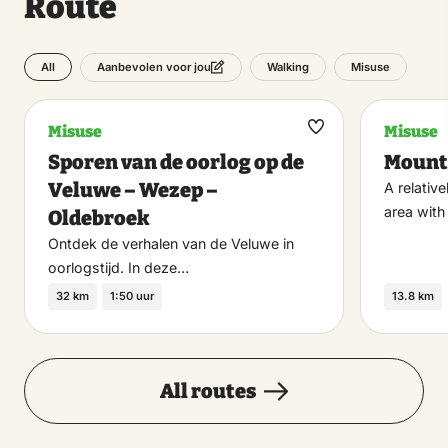
Route
All
Walking
Misuse
Aanbevolen voor jou
Misuse
Misuse
Maak
Sporen van de oorlog op de
Mount
favoriet
Veluwe – Wezep –
A relativ
area with
Oldebroek
Ontdek de verhalen van de Veluwe in
oorlogstijd. In deze…
32 km
1:50 uur
13.8 km
All routes