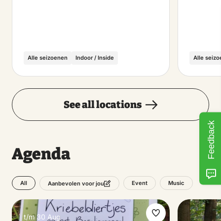
Alle seizoenen
Indoor / Inside
Alle seiz
See all locations
Feedback
Agenda
All
Event
Music
Aanbevolen voor jou
t/m 30 Aug
Make