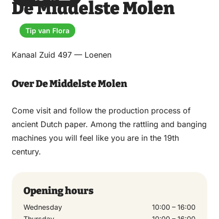
De Middelste Molen
via
via
on
on
Email
WhatsApp
Facebook
LinkedIn
Tip van Flora
Kanaal Zuid 497 — Loenen
Over De Middelste Molen
Come visit and follow the production process of
ancient Dutch paper. Among the rattling and banging
machines you will feel like you are in the 19th
century.
Opening hours
Wednesday
10:00 – 16:00
Thursday
10:00 – 16:00