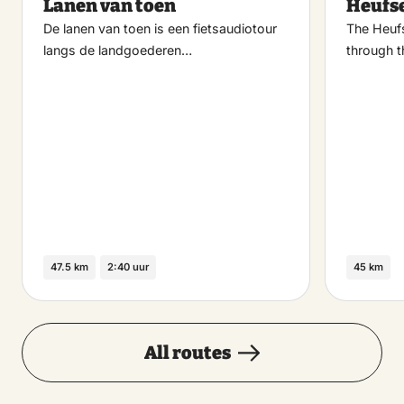
Lanen van toen
Heufse
favoriet
De lanen van toen is een fietsaudiotour
The Heufs
langs de landgoederen…
through t
47.5 km
2:40 uur
45 km
All routes