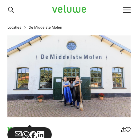
Veluwe
Men
Locaties
De Middelste Molen
Museum
Share
Share
Share
Share