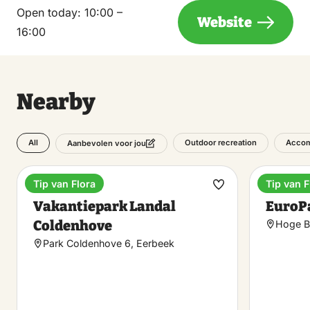
Open today:
10:00 –
Website
16:00
Nearby
All
Outdoor recreation
Accom
Aanbevolen voor jou
Tip van Flora
Tip van F
Holiday park
Holiday
Make
Vakantiepark Landal
EuroP
favorite
Coldenhove
Hoge B
Park Coldenhove 6, Eerbeek