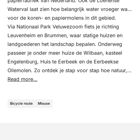
papierfabriek van Nederland. Ook de Loenense
Waterval laat zien hoe belangrijk water vroeger was
voor de koren- en papiermolens in dit gebied.
Via Nationaal Park Veluwezoom fiets je richting
Leuvenheim en Brummen, waar statige huizen en
landgoederen het landschap bepalen. Onderweg
passeer je onder meer huize de Wilbaan, kasteel
Engelenburg, Huis te Eerbeek en de Eerbeekse
Oliemolen. Zo ontdek je stap voor stap hoe natuur,
waterkracht en cultuurhistorie hier met elkaar
Read more…
verweven zijn.
Bicycle route
Misuse