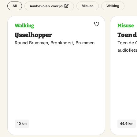
All
Misuse
Walking
Aanbevolen voor jou
Walking
Misuse
Maak
IJsselhopper
Toen 
favoriet
Round Brummen, Bronkhorst, Brummen
Toen de 
audiofie
10 km
44.6 km