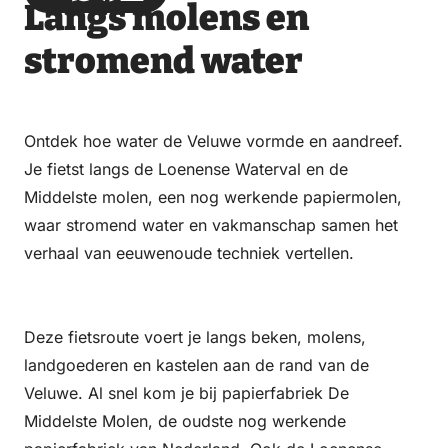
Langs molens en
via
via
on
on
Email
WhatsApp
Facebook
LinkedIn
stromend water
Ontdek hoe water de Veluwe vormde en aandreef.
Je fietst langs de Loenense Waterval en de
Middelste molen, een nog werkende papiermolen,
waar stromend water en vakmanschap samen het
verhaal van eeuwenoude techniek vertellen.
Deze fietsroute voert je langs beken, molens,
landgoederen en kastelen aan de rand van de
Veluwe. Al snel kom je bij papierfabriek De
Middelste Molen, de oudste nog werkende