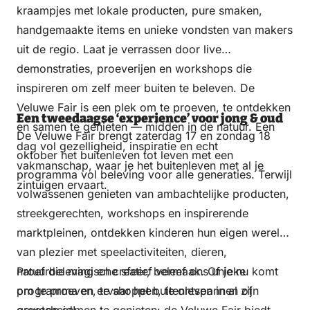
kraampjes met lokale producten, pure smaken,
handgemaakte items en unieke vondsten van makers
uit de regio. Laat je verrassen door live
demonstraties, proeverijen en workshops die
inspireren om zelf meer buiten te beleven. De
Veluwe Fair is een plek om te proeven, te ontdekken
Een tweedaagse ‘experience’ voor jong & oud
en samen te genieten — midden in de natuur. Een
De Veluwe Fair brengt zaterdag 17 en zondag 18
dag vol gezelligheid, inspiratie en echt
oktober het buitenleven tot leven met een
vakmanschap, waar je het buitenleven met al je
programma vol beleving voor alle generaties. Terwijl
zintuigen ervaart.
volwassenen genieten van ambachtelijke producten,
streekgerechten, workshops en inspirerende
marktpleinen, ontdekken kinderen hun eigen wereld
van plezier met speelactiviteiten, dieren,
natuurbeleving en creatief vermaak. Of je nu komt
Proef die magische sfeer, beleef ons unieke
om te proeven, te shoppen, te ontspannen of
programma en ervaar het buitenleven in al zijn