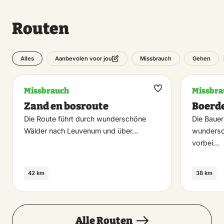
Routen
Alles
Missbrauch
Gehen
Aanbevolen voor jou
Missbrauch
Missbra
Maak
Zand en bosroute
Boerde
favoriet
Die Route führt durch wunderschöne
Die Bauer
Wälder nach Leuvenum und über…
wundersc
vorbei…
42 km
38 km
Alle Routen