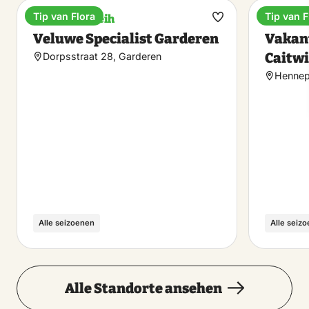
Tip van Flora
Tip van F
Fahrradverleih
Ferienp
Favorit
Veluwe Specialist Garderen
Vakan
machen
Caitw
Dorpsstraat 28, Garderen
Hennep
Alle seizoenen
Alle seiz
Alle Standorte ansehen