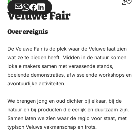
Ereignis
Teilen
Teilen
Teilen
Teilen
Veluwe Fair
über
über
auf
auf
Email
WhatsApp
Facebook
LinkedIn
Over ereignis
De Veluwe Fair is de plek waar de Veluwe laat zien
wat ze te bieden heeft. Midden in de natuur komen
lokale makers samen met verassende stands,
boeiende demonstraties, afwisselende workshops en
avontuurlijke activiteiten.
We brengen jong en oud dichter bij elkaar, bij de
natuur en bij producten die eerlijk en duurzaam zijn.
Samen laten we zien waar de regio voor staat, met
typisch Veluws vakmanschap en trots.