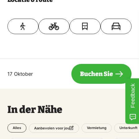
Toon op kaart
Buchen Sie
17 Oktober
Feedback
In der Nähe
Alles
Vermietung
Unterkunft
Aanbevolen voor jou