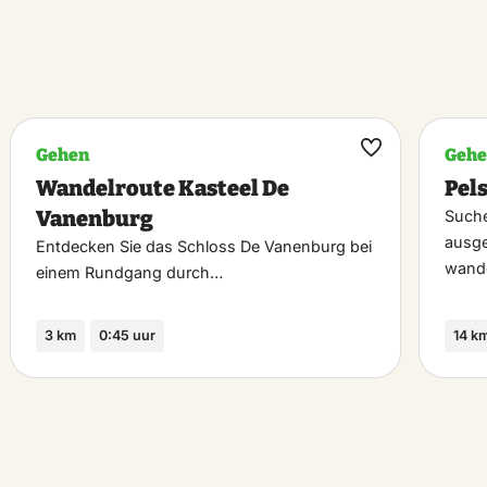
Gehen
Geh
k
Maak
Wandelroute Kasteel De
Pel
riet
favoriet
Vanenburg
Suche
ausge
Entdecken Sie das Schloss De Vanenburg bei
wand
einem Rundgang durch…
3 km
0:45 uur
14 k