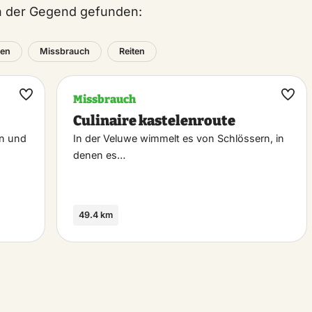
in der Gegend gefunden:
en
Missbrauch
Reiten
Missbrauch
Maak
Maa
Culinaire kastelenroute
favoriet
favo
en und
In der Veluwe wimmelt es von Schlössern, in
denen es…
49.4 km