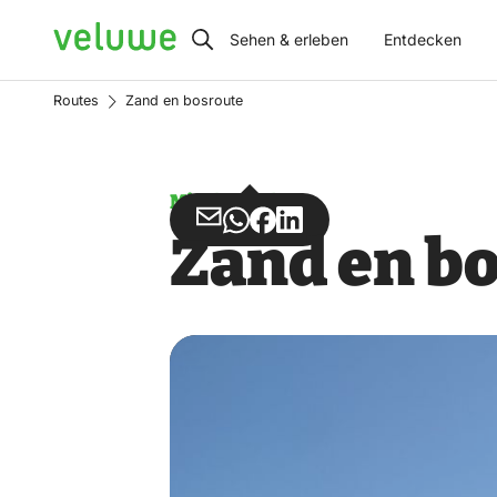
Veluwe
Sehen & erleben
Entdecken
Routes
Zand en bosroute
Missbrauch
Teilen
Teilen
Teilen
Teilen
Zand en b
über
über
auf
auf
Email
WhatsApp
Facebook
LinkedIn