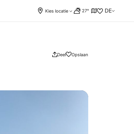
DE
27°
Kies locatie
Deel
Opslaan