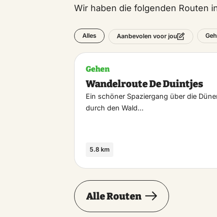
Wir haben die folgenden Routen 
Alles
Geh
Aanbevolen voor jou
Gehen
Wandelroute De Duintjes
Ein schöner Spaziergang über die Dün
durch den Wald…
5.8 km
Alle Routen