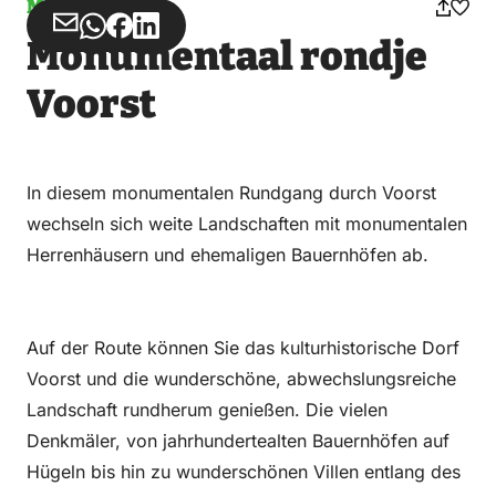
Missbrauch
Teilen
Teilen
Teilen
Teilen
Monumentaal rondje
über
über
auf
auf
Email
WhatsApp
Facebook
LinkedIn
Voorst
In diesem monumentalen Rundgang durch Voorst
wechseln sich weite Landschaften mit monumentalen
Herrenhäusern und ehemaligen Bauernhöfen ab.
Auf der Route können Sie das kulturhistorische Dorf
Voorst und die wunderschöne, abwechslungsreiche
Landschaft rundherum genießen. Die vielen
Denkmäler, von jahrhundertealten Bauernhöfen auf
Hügeln bis hin zu wunderschönen Villen entlang des