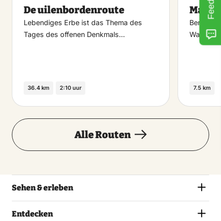
De uilenbordenroute
Manke
favoriet
Lebendiges Erbe ist das Thema des
Berühmt i
Tages des offenen Denkmals…
Wanderwe
36.4 km
2:10 uur
7.5 km
Alle Routen
Sehen & erleben
Entdecken