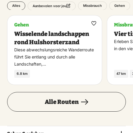
Alles
Missbrauch
Gehen
Aanbevolen voor jou
Gehen
Missbra
Maak
Wisselende landschappen
Vier t
favoriet
rond Hulshorsterzand
Erleben S
in den vi
Diese abwechslungsreiche Wanderroute
führt Sie entlang und durch alle
Landschaften,…
6.8 km
47 km
Alle Routen