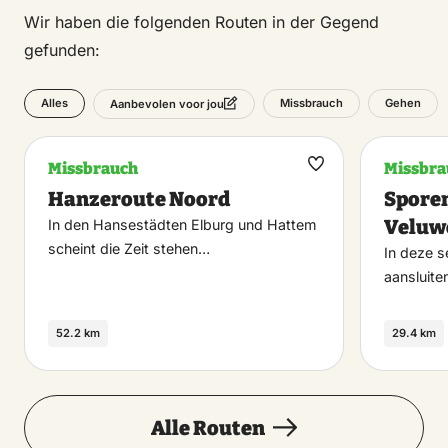
Wir haben die folgenden Routen in der Gegend
gefunden:
Alles
Missbrauch
Gehen
Aanbevolen voor jou
Missbrauch
Missbra
Maak
Hanzeroute Noord
Sporen
favoriet
Veluwe
In den Hansestädten Elburg und Hattem
scheint die Zeit stehen…
In deze se
aansluite
52.2 km
29.4 km
Alle Routen