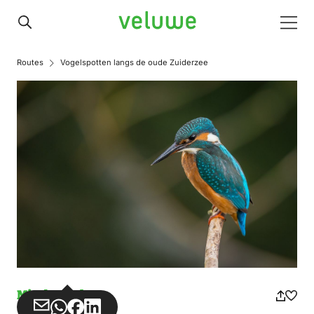
Veluwe
Men
Routes
Vogelspotten langs de oude Zuiderzee
Missbrauch
Teilen
Teilen
Teilen
Teilen