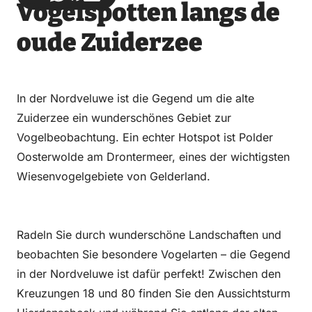
Vogelspotten langs de
über
über
auf
auf
Email
WhatsApp
Facebook
LinkedIn
oude Zuiderzee
In der Nordveluwe ist die Gegend um die alte
Zuiderzee ein wunderschönes Gebiet zur
Vogelbeobachtung. Ein echter Hotspot ist Polder
Oosterwolde am Drontermeer, eines der wichtigsten
Wiesenvogelgebiete von Gelderland.
Radeln Sie durch wunderschöne Landschaften und
beobachten Sie besondere Vogelarten – die Gegend
in der Nordveluwe ist dafür perfekt! Zwischen den
Kreuzungen 18 und 80 finden Sie den Aussichtsturm