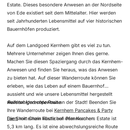
Estate. Dieses besondere Anwesen an der Nordseite
von Ede existiert seit dem Mittelalter. Hier werden
seit Jahrhunderten Lebensmittel auf vier historischen
Bauernhöfen produziert.
Auf dem Landgoed Kernhem gibt es viel zu tun.
Mehrere Unternehmer zeigen Ihnen dies gerne.
Machen Sie diesen Spaziergang durch das Kernhem-
Anwesen und finden Sie heraus, was das Anwesen
zu bieten hat. Auf dieser Wanderroute können Sie
erleben, wie das Leben auf einem Bauernhof
aussieht und wie unsere Lebensmittel hergestellt
werden. Und super nah an der Stadt! Beenden Sie
Rollstuhlgerechte Route
Ihre Wanderroute bei
Kernhem Pancakes & Party
Farm
Die Short Chain Route auf dem Kernhem Estate ist
mit einem köstlichen Pfannkuchen.
5,3 km lang. Es ist eine abwechslungsreiche Route