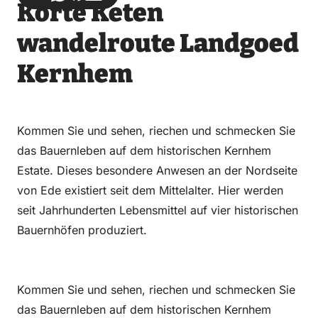
Korte Keten
über
über
auf
auf
Email
WhatsApp
Facebook
LinkedIn
wandelroute Landgoed
Kernhem
Kommen Sie und sehen, riechen und schmecken Sie
das Bauernleben auf dem historischen Kernhem
Estate. Dieses besondere Anwesen an der Nordseite
von Ede existiert seit dem Mittelalter. Hier werden
seit Jahrhunderten Lebensmittel auf vier historischen
Bauernhöfen produziert.
Kommen Sie und sehen, riechen und schmecken Sie
das Bauernleben auf dem historischen Kernhem