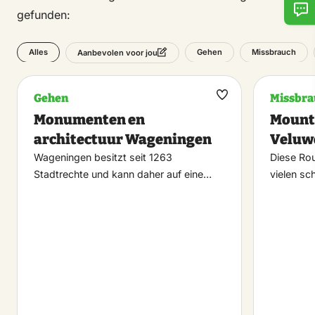
gefunden:
Alles
Gehen
Missbrauch
Aanbevolen voor jou
Gehen
Missbra
Maak
Monumenten en
Mounta
favoriet
architectuur Wageningen
Veluw
Wageningen besitzt seit 1263
Diese Rou
Stadtrechte und kann daher auf eine…
vielen s