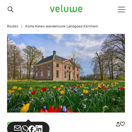
Veluwe
Men
Routes
Korte Keten wandelroute Landgoed Kernhem
Gehen
Teilen
Teilen
Teilen
Teilen