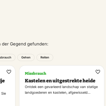
in der Gegend gefunden:
sbrauch
Gehen
Reiten
Missbrauch
Maak
Maa
dje
Kastelen en uitgestrekte heide
favoriet
favo
Ontdek een gevarieerd landschap van statige
landgoederen en kastelen, afgewisseld…
 Sie