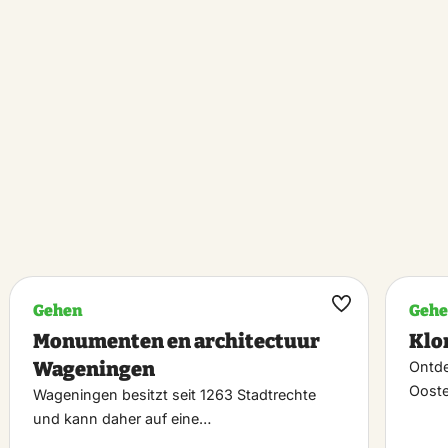
Gehen
Geh
k
Maak
Monumenten en architectuur
Klo
riet
favoriet
Wageningen
Ontde
Ooste
Wageningen besitzt seit 1263 Stadtrechte
und kann daher auf eine…