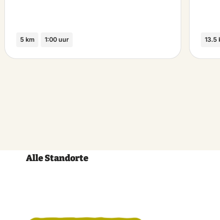
5 km
1:00 uur
13.5
Alle Standorte