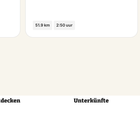
51.9 km
2:50 uur
tdecken
Unterkünfte