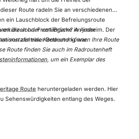
dieser Route radeln Sie an verschiedenen
nen ein Lauschblock der Befreiungsroute
verkürzen oder verlängern? An jeder
eren die John-Frost-Brücke in Arnheim. Der
mationstafel eine Karte und können Ihre Route
den von zentraler Bedeutung war.
se Route finden Sie auch im Radroutenheft
steninformationen,
um ein Exemplar des
eritage Route
heruntergeladen werden. Hier
 zu Sehenswürdigkeiten entlang des Weges.