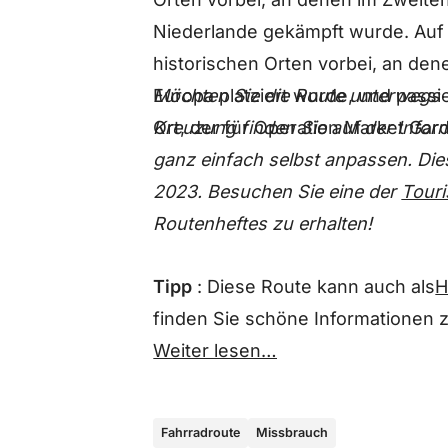
Niederlande gekämpft wurde. Auf 
historischen Orten vorbei, an de
Möchten Sie die Route unterwegs 
Europa platziert wurde, und passi
Kreuzung finden Sie auf der Infor
Ort, der für Operation Market Gar
ganz einfach selbst anpassen. Die
2023. Besuchen Sie eine der
Touri
Routenheftes zu erhalten!
Tipp
: Diese Route kann auch als
H
finden Sie schöne Informationen
Weiter lesen…
Fahrradroute
Missbrauch