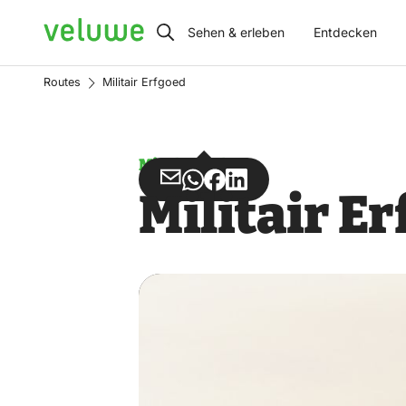
Veluwe
Sehen & erleben
Entdecken
Routes
Militair Erfgoed
Missbrauch
Teilen
Teilen
Teilen
Teilen
Militair E
über
über
auf
auf
Email
WhatsApp
Facebook
LinkedIn