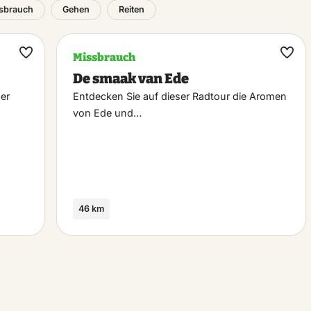
sbrauch
Gehen
Reiten
Missbrauch
Maak
Maa
De smaak van Ede
favoriet
favo
der
Entdecken Sie auf dieser Radtour die Aromen
von Ede und…
46 km