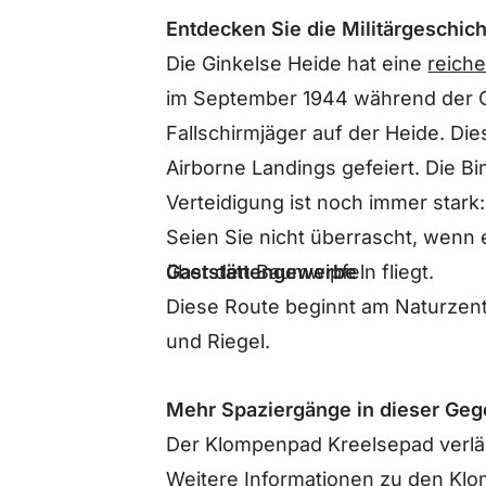
Entdecken Sie die Militärgeschic
Die Ginkelse Heide hat eine
reiche
im September 1944 während der O
Fallschirmjäger auf der Heide. Di
Airborne Landings gefeiert. Die 
Verteidigung ist noch immer stark:
Seien Sie nicht überrascht, wenn 
Gaststättengewerbe
über den Baumwipfeln fliegt.
Diese Route beginnt am Naturzent
und Riegel.
Mehr Spaziergänge in dieser Ge
Der Klompenpad Kreelsepad verläu
Weitere Informationen zu
den Klo