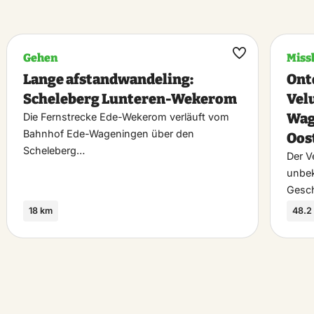
Gehen
Miss
k
Maak
Lange afstandwandeling:
Ont
riet
favoriet
Scheleberg Lunteren-Wekerom
Vel
Wag
Die Fernstrecke Ede-Wekerom verläuft vom
Bahnhof Ede-Wageningen über den
Oos
Scheleberg…
Der V
unbek
Gesc
18 km
48.2