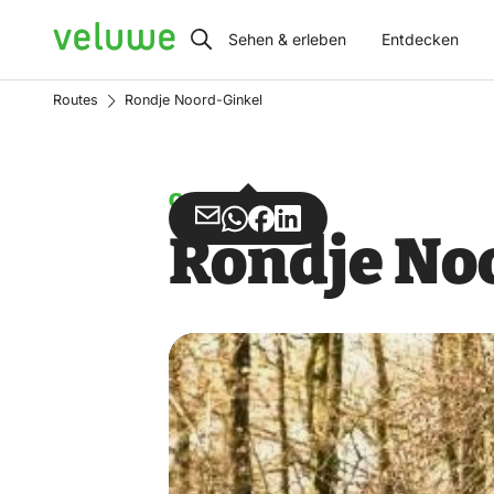
Veluwe
Sehen & erleben
Entdecken
Routes
Rondje Noord-Ginkel
Gehen
Teilen
Teilen
Teilen
Teilen
Rondje No
über
über
auf
auf
Email
WhatsApp
Facebook
LinkedIn