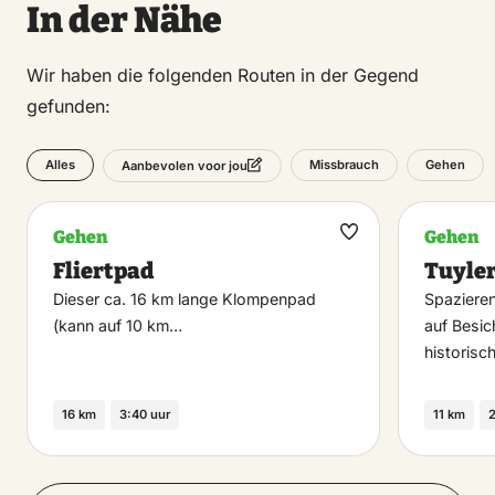
In der Nähe
Wir haben die folgenden Routen in der Gegend
gefunden:
Alles
Missbrauch
Gehen
Aanbevolen voor jou
Gehen
Gehen
Maak
Fliertpad
Tuyle
favoriet
Dieser ca. 16 km lange Klompenpad
Spazieren
(kann auf 10 km…
auf Besi
historisc
16 km
3:40 uur
11 km
2