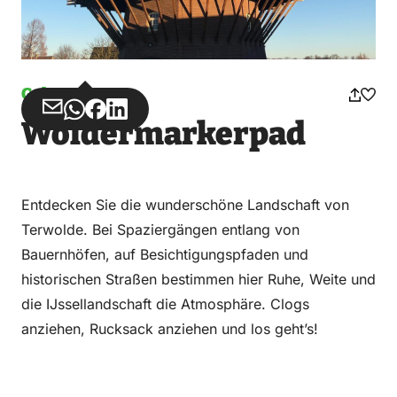
Gehen
Teilen
Teilen
Teilen
Teilen
Woldermarkerpad
über
über
auf
auf
Email
WhatsApp
Facebook
LinkedIn
Entdecken Sie die wunderschöne Landschaft von
Terwolde. Bei Spaziergängen entlang von
Bauernhöfen, auf Besichtigungspfaden und
historischen Straßen bestimmen hier Ruhe, Weite und
die IJssellandschaft die Atmosphäre. Clogs
anziehen, Rucksack anziehen und los geht’s!