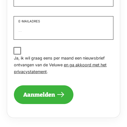
Voornaam
E-MAILADRES
JA,
IK
Ja, ik wil graag eens per maand een nieuwsbrief
WIL
GRAAG
ontvangen van de Veluwe
en ga akkoord met het
EENS
privacystatement
.
PER
MAAND
EEN
NIEUWSBRIEF
Aanmelden
ONTVANGEN
VAN
DE
VELUWE
EN
GA