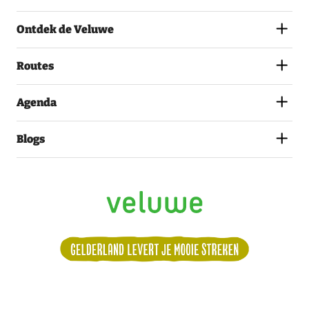
AKKOORD
MET
Ontdek de Veluwe
HET
PRIVACYSTATEMENT.
(VEREIST)
Routes
Agenda
Blogs