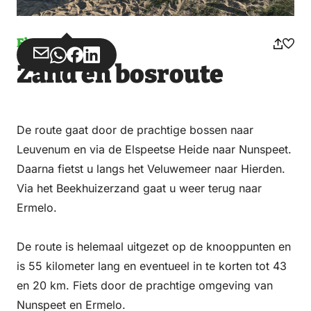
Fietsen
Deel
Deel
Deel
Deel
Zand en bosroute
via
via
op
op
Email
WhatsApp
Facebook
LinkedIn
De route gaat door de prachtige bossen naar
Leuvenum en via de Elspeetse Heide naar Nunspeet.
Daarna fietst u langs het Veluwemeer naar Hierden.
Via het Beekhuizerzand gaat u weer terug naar
Ermelo.
De route is helemaal uitgezet op de knooppunten en
is 55 kilometer lang en eventueel in te korten tot 43
en 20 km. Fiets door de prachtige omgeving van
Nunspeet en Ermelo.