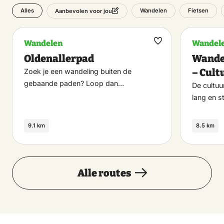
Alles
Wandelen
Fietsen
Aanbevolen voor jou
Wandelen
Wandel
Maak
Oldenallerpad
Wande
favoriet
– Cult
Zoek je een wandeling buiten de
gebaande paden? Loop dan…
De cultuu
lang en s
9.1 km
8.5 km
Alle routes