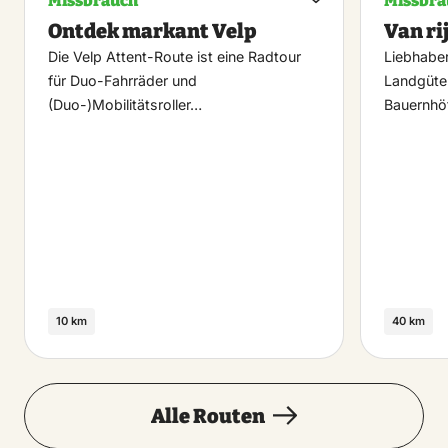
Missbrauch
Missbra
Maak
Ontdek markant Velp
Van ri
favoriet
Die Velp Attent-Route ist eine Radtour
Liebhabe
für Duo-Fahrräder und
Landgüter
(Duo-)Mobilitätsroller…
Bauernhöf
10 km
40 km
Alle Routen