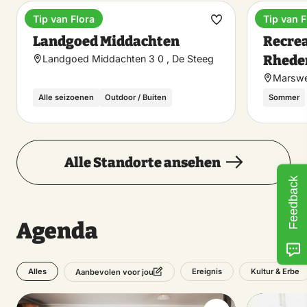
Tip van Flora
Tip van F
Anwesen
Erholun
Favorit
Landgoed Middachten
Recrea
machen
Rhede
Landgoed Middachten 3 0 , De Steeg
Marswe
Alle seizoenen
Outdoor / Buiten
Sommer
Alle Standorte ansehen
Feedback
Agenda
Alles
Ereignis
Kultur & Erbe
Aanbevolen voor jou