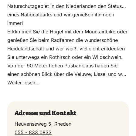
Naturschutzgebiet in den Niederlanden den Status
eines Nationalparks und wir genießen ihn noch
immer!
Erklimmen Sie die Hügel mit dem Mountainbike oder
genießen Sie beim Radfahren die wunderschöne
Heidelandschaft und wer weiß, vielleicht entdecken
Sie unterwegs ein Rothirsch oder ein Wildschwein.
Von der 90 Meter hohen Posbank aus haben Sie
einen schönen Blick über die Veluwe, IJssel und weit
in den Achterhoek. Weitere Hotspots sind: die
Weiter lesen…
Schafherde in Rheden, die Bäche und Quellen bei
Beekhuizen und Laag-Soeren, die
Wildbeobachtungshütte De Elsberg bei Dieren oder
Adresse und Kontakt
der Wildbeobachtungsposten Herikhuizen bei
Heuvenseweg 5, Rheden
Rheden.
055 - 833 0833