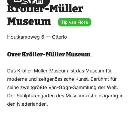
Teilen
Teilen
Teilen
Teilen
Kröller-Müller
über
über
auf
auf
Email
WhatsApp
Facebook
LinkedIn
Museum
Tip van Flora
Houtkampweg 6 — Otterlo
Over Kröller-Müller Museum
Das Kröller-Müller-Museum ist das Museum für
moderne und zeitgenössische Kunst. Berühmt für
seine zweitgrößte Van-Gogh-Sammlung der Welt.
Der Skulpturengarten des Museums ist einzigartig in
den Niederlanden.