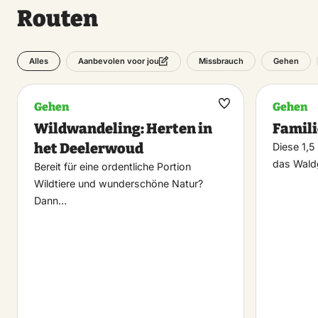
Routen
Alles
Missbrauch
Gehen
Aanbevolen voor jou
Gehen
Gehen
Maak
Wildwandeling: Herten in
Famil
favoriet
het Deelerwoud
Diese 1,5
das Wald
Bereit für eine ordentliche Portion
Wildtiere und wunderschöne Natur?
Dann…