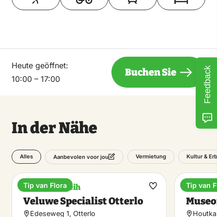
Heute geöffnet:
Feedback
Buchen Sie
10:00 – 17:00
In der Nähe
Alles
Vermietung
Kultur & Er
Aanbevolen voor jou
Tip van Flora
Tip van F
Fahrradverleih
Museu
Favorit
Veluwe Specialist Otterlo
Museo
machen
Edeseweg 1, Otterlo
Houtka