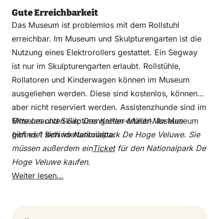
Gute Erreichbarkeit
Das Museum ist problemlos mit dem Rollstuhl
erreichbar. Im Museum und Skulpturengarten ist die
Nutzung eines Elektrorollers gestattet. Ein Segway
ist nur im Skulpturengarten erlaubt. Rollstühle,
Rollatoren und Kinderwagen können im Museum
ausgeliehen werden. Diese sind kostenlos, können
aber nicht reserviert werden. Assistenzhunde sind im
Museum und Skulpturengarten erlaubt. Im Museum
Bitte beachten Sie: Das Kröller-Müller-Museum
gibt es 1 Behindertentoilette.
befindet sich im Nationalpark De Hoge Veluwe. Sie
müssen außerdem ein
Ticket
für den Nationalpark De
Hoge Veluwe kaufen.
Weiter lesen…