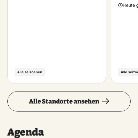
Heute g
Alle seizoenen
Alle seiz
Alle Standorte ansehen
Agenda