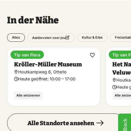
In der Nähe
Alles
Kultur & Erbe
Freizeitak
Aanbevolen voor jou
Tip van Flora
Tip van F
Museum
Nationa
Favorit
Kröller-Müller Museum
Het Na
machen
Veluw
Houtkampweg 6, Otterlo
Heute geöffnet:
10:00 – 17:00
Houtka
Heute g
Alle seizoenen
Alle seiz
Feedback
Alle Standorte ansehen