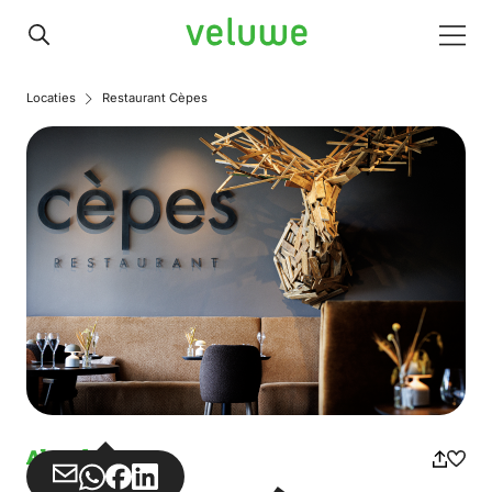
Veluwe
Men
Locaties
Restaurant Cèpes
Abendessen
Teilen
Teilen
Teilen
Teilen