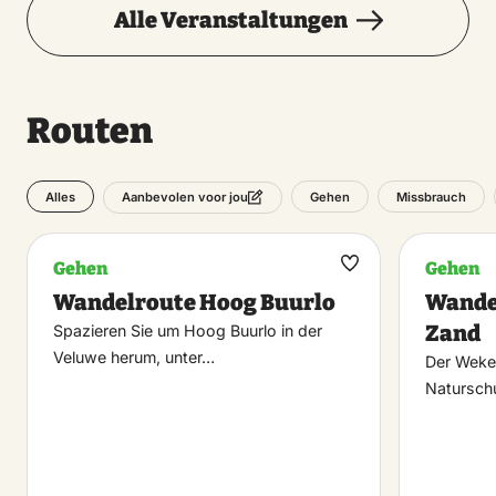
Alle Veranstaltungen
Routen
Alles
Gehen
Missbrauch
Aanbevolen voor jou
Gehen
Gehen
Maak
Wandelroute Hoog Buurlo
Wande
favoriet
Zand
Spazieren Sie um Hoog Buurlo in der
Veluwe herum, unter…
Der Weke
Natursch