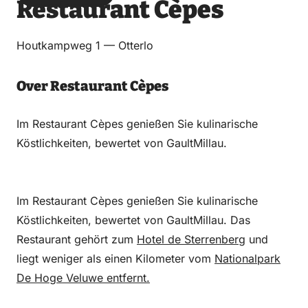
Restaurant Cèpes
über
über
auf
auf
Email
WhatsApp
Facebook
LinkedIn
Houtkampweg 1 — Otterlo
Over Restaurant Cèpes
Im Restaurant Cèpes genießen Sie kulinarische
Köstlichkeiten, bewertet von GaultMillau.
Im Restaurant Cèpes genießen Sie kulinarische
Köstlichkeiten, bewertet von GaultMillau. Das
Restaurant gehört zum
Hotel de Sterrenberg
und
liegt weniger als einen Kilometer vom
Nationalpark
De Hoge Veluwe entfernt.