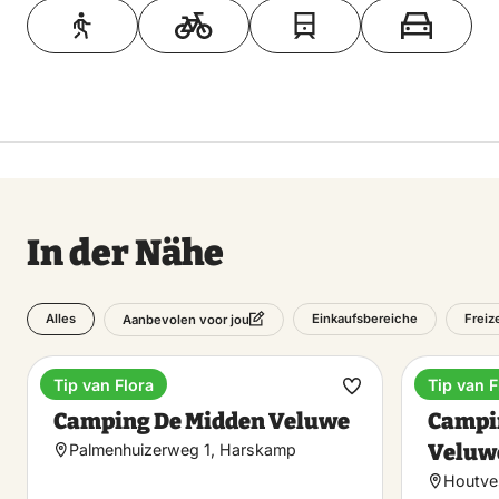
In der Nähe
Alles
Einkaufsbereiche
Freiz
Aanbevolen voor jou
Tip van Flora
Tip van F
Camping
Campin
Favorit
Camping De Midden Veluwe
Campi
machen
Veluw
Palmenhuizerweg 1, Harskamp
Houtve