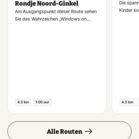
Rondje Noord-Ginkel
Die spann
Kinder ko
Am Ausgangspunkt dieser Route sehen
Sie das Wahrzeichen „Windows on…
4.5 km
1:00 uur
4.5 km
Alle Routen