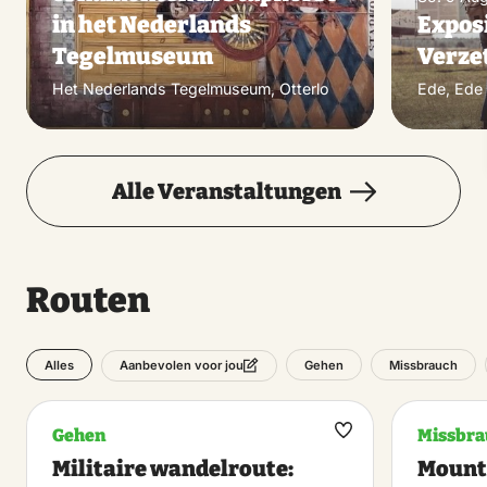
in het Nederlands
Exposi
Tegelmuseum
Verzet
Het Nederlands Tegelmuseum, Otterlo
Ede, Ede
Alle Veranstaltungen
Routen
Alles
Gehen
Missbrauch
Aanbevolen voor jou
Gehen
Missbra
Maak
Militaire wandelroute:
Mount
favoriet