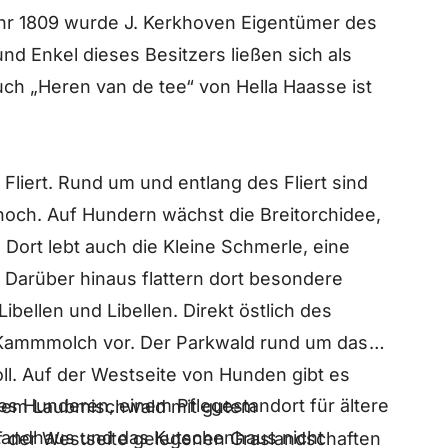
hr 1809 wurde J. Kerkhoven Eigentümer des
 Enkel dieses Besitzers ließen sich als
uch „Heren van de tee“ von Hella Haasse ist
 Fliert. Rund um und entlang des Fliert sind
hoch. Auf Hundern wächst die Breitorchidee,
 Dort lebt auch die Kleine Schmerle, eine
. Darüber hinaus flattern dort besondere
ibellen und Libellen. Direkt östlich des
ammmolch vor. Der Parkwald rund um das
voll. Auf der Westseite von Hunden gibt es
es Hunderen, einem Pflegestandort für ältere
ungem Laubmischwald mit gutem
Landhaus und das Kutschenhaus nicht
uf der Westseite gelegenen Graslandschaften