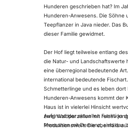
Hunderen geschrieben hat? Im Ja
Hunderen-Anwesens. Die Söhne und
Teepflanzer in Java nieder. Das B
dieser Familie gewidmet.
Der Hof liegt teilweise entlang des
die Natur- und Landschaftswerte 
eine überregional bedeutende Art.
international bedeutende Fischart
Schmetterlinge und es leben dort L
Hunderen-Anwesens kommt der K
Haus ist in vielerlei Hinsicht wert
Aufgrund der aktuellen Funktion d
zwei Waldparzellen mit relativ j
Menschen mit Demenz, sind das 
Produktionswert. Die ebenfalls a