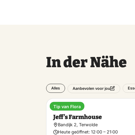
In der Nähe
Alles
Ess
Aanbevolen voor jou
Tip van Flora
Abendessen
Jeff’s Farmhouse
Bandijk 2, Terwolde
Heute geöffnet:
12:00 – 21:00