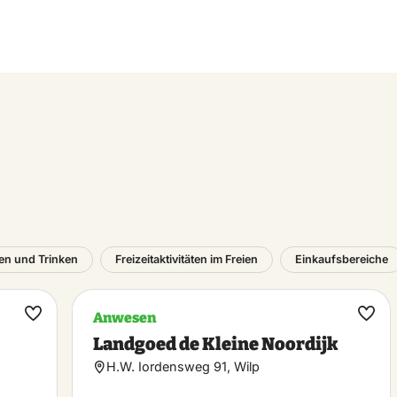
en und Trinken
Freizeitaktivitäten im Freien
Einkaufsbereiche
Anwesen
Favorit
Favo
Landgoed de Kleine Noordijk
machen
mac
H.W. Iordensweg 91, Wilp