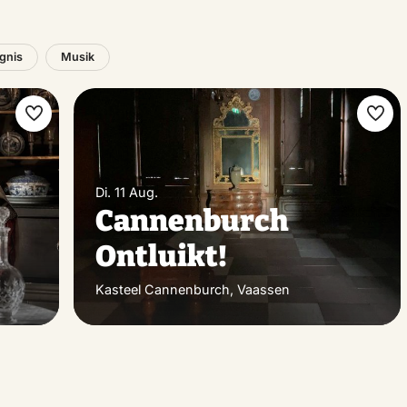
ignis
Musik
Favorit
Favo
machen
mac
s
Di. 11 Aug.
Cannenburch
Ontluikt!
Kasteel Cannenburch, Vaassen