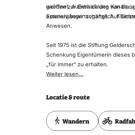
geöffnet. Außerhalb des Kanals r
werden zur Entwicklung von Bla
Spaziergänger zugänglich. Klom
extensiv bewirtschaftet. Auf Sicht
Anwesen.
Seit 1975 ist die Stiftung Gelder
Schenkung Eigentümerin dieses b
„für immer“ zu erhalten.
Weiter lesen…
Locatie & route
Wandern
Radfa