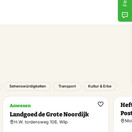
Sehenswürdigkeiten
Transport
Kultur & Erbe
Hef
Anwesen
rit
Favorit
Pos
Landgoed de Grote Noordijk
hen
machen
Mol
H.W. Iordensweg 108, Wilp