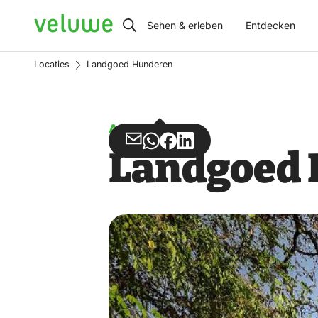
Veluwe
Sehen & erleben
Entdecken
Locaties
Landgoed Hunderen
Anwesen
Teilen
Teilen
Teilen
Teilen
Landgoed
über
über
auf
auf
Email
WhatsApp
Facebook
LinkedIn