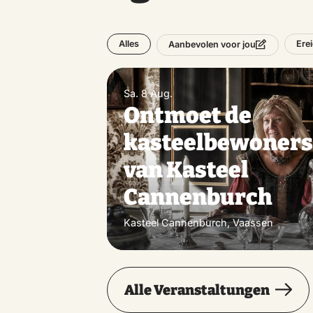
Alles
Ere
Aanbevolen voor jou
Sa. 8 Aug.
Ontmoet de
kasteelbewoner
van Kasteel
Cannenburch
Kasteel Cannenburch, Vaassen
Alle Veranstaltungen