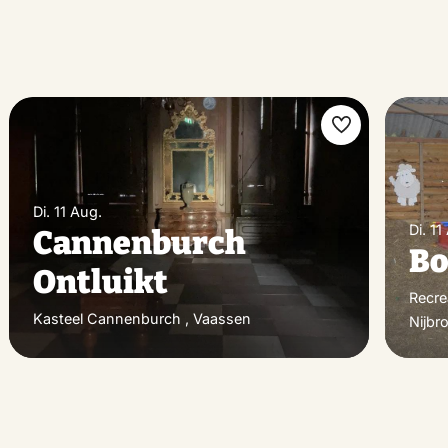
rit
Favorit
hen
machen
Di. 11 Aug.
Di. 11
Cannenburch
Bo
Ontluikt
Recre
Kasteel Cannenburch , Vaassen
Nijbr