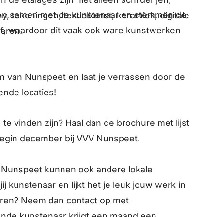
en samen met de kunstenaar en stemmen de
, tekeningen, textielkunst, keramiek, digitale
 af, waardoor dit vaak ook ware kunstwerken
deren.
m van Nunspeet en laat je verrassen door de
ende locaties!
te vinden zijn? Haal dan de brochure met lijst
egin december bij VVV Nunspeet.
g Nunspeet kunnen ook andere lokale
j kunstenaar en lijkt het je leuk jouw werk in
eren? Neem dan contact op met
ende kunstenaar krijgt een maand een