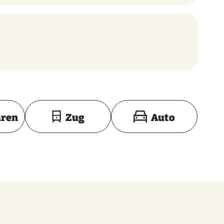
Toon op kaart
hren
Zug
Auto