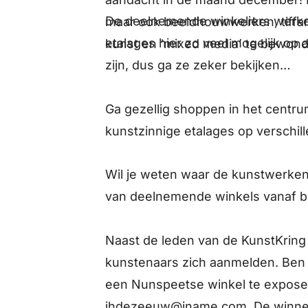
De deelnemende winkeliers werk
maar ook beeldhouwwerken, tiffany
etalages hier zo veel mogelijk op
kunst en ‘mixed media’ te bewon
zijn, dus ga ze zeker bekijken…
Ga gezellig shoppen in het centru
kunstzinnige etalages op verschill
Wil je weten waar de kunstwerken 
van deelnemende winkels vanaf b
Naast de leden van de KunstKrin
kunstenaars zich aanmelden. Ben ji
een Nunspeetse winkel te expos
jhdezeeuw@iname.com
. De winn