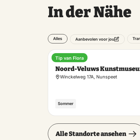
In der Nähe
Alles
Tra
Aanbevolen voor jou
Tip van Flora
Museum
Noord-Veluws Kunstmuse
Winckelweg 17A, Nunspeet
Sommer
Alle Standorte ansehen