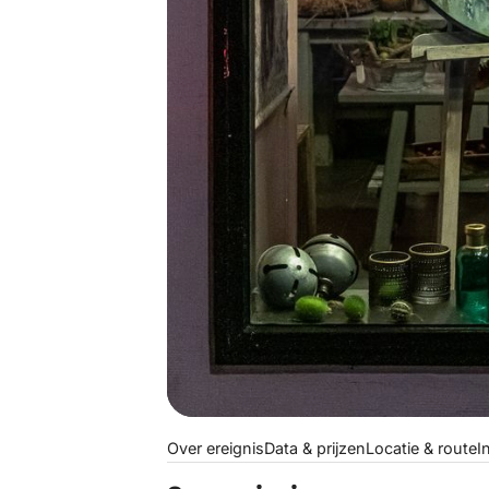
Over ereignis
Data & prijzen
Locatie & route
I