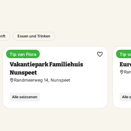
nft
Essen und Trinken
Tip van Flora
Tip v
Ferienpark
Feri
rit
Favorit
Vakantiepark Familiehuis
Eur
hen
machen
Nunspeet
Ran
Randmeerweg 14, Nunspeet
Alle seizoenen
Alle