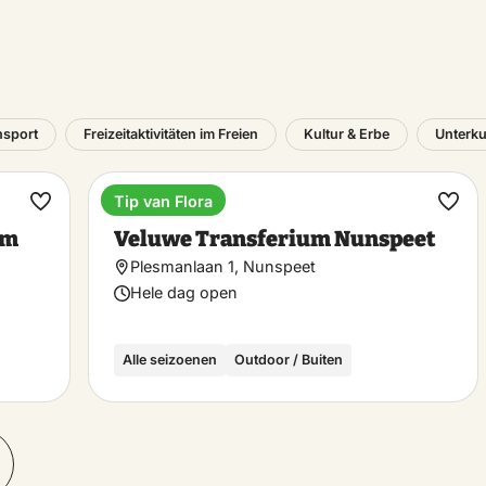
nsport
Freizeitaktivitäten im Freien
Kultur & Erbe
Unterku
Tip van Flora
Bahnhöfe
Favorit
Favo
um
Veluwe Transferium Nunspeet
machen
mac
Plesmanlaan 1, Nunspeet
Hele dag open
Alle seizoenen
Outdoor / Buiten