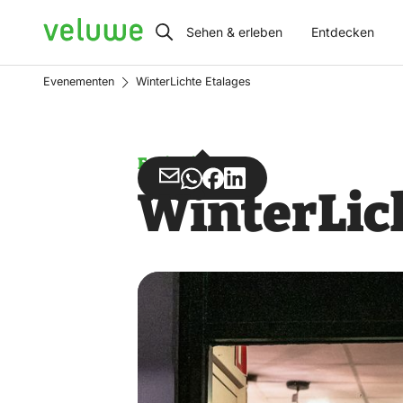
Veluwe
Sehen & erleben
Entdecken
Evenementen
WinterLichte Etalages
Ereignis
Teilen
Teilen
Teilen
Teilen
WinterLic
über
über
auf
auf
Email
WhatsApp
Facebook
LinkedIn