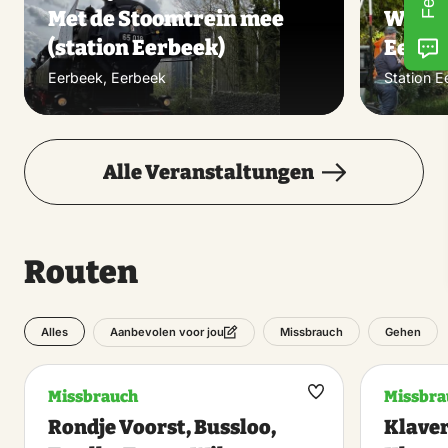
Met de Stoomtrein mee
Wand
(station Eerbeek)
Eerbe
Eerbeek, Eerbeek
Station E
Alle Veranstaltungen
Routen
Alles
Missbrauch
Gehen
Aanbevolen voor jou
Missbrauch
Missbra
Maak
Rondje Voorst, Bussloo,
Klaver
favoriet