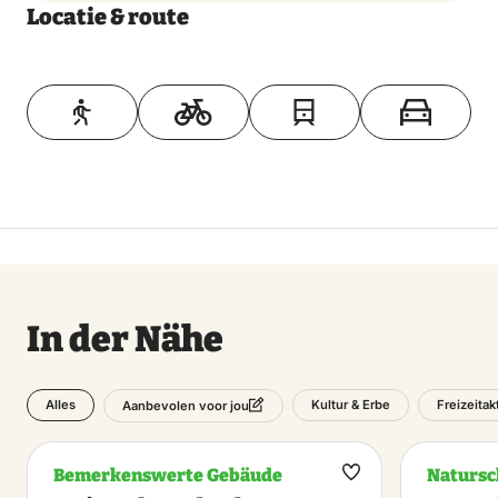
Locatie & route
Toon op kaart
In der Nähe
Alles
Kultur & Erbe
Freizeitak
Aanbevolen voor jou
Bemerkenswerte Gebäude
Natursc
Favorit