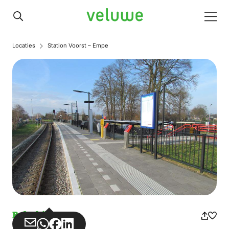
Veluwe
Men
Locaties
Station Voorst – Empe
Bahnhöfe
Teilen
Teilen
Teilen
Teilen