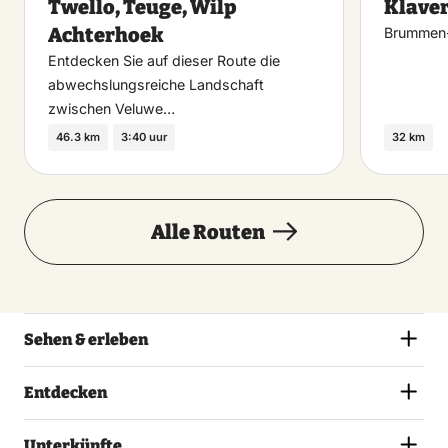
Twello, Teuge, Wilp
Klaver
Achterhoek
Brummen-
Entdecken Sie auf dieser Route die
abwechslungsreiche Landschaft
zwischen Veluwe…
46.3 km
3:40 uur
32 km
Alle Routen
Sehen & erleben
Entdecken
Unterkünfte