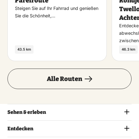
Parelroute
Rondje
favoriet
Twello
Steigen Sie auf Ihr Fahrrad und genießen
Sie die Schönheit,…
Achte
Entdecken
abwechsl
zwischen
43.5 km
46.3 km
Alle Routen
Sehen & erleben
Entdecken