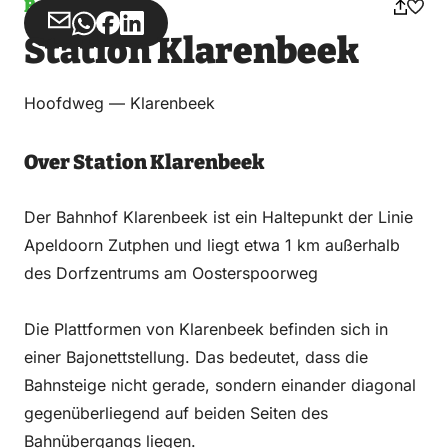
Bahnhöfe
Teilen
Teilen
Teilen
Teilen
Station Klarenbeek
über
über
auf
auf
Email
WhatsApp
Facebook
LinkedIn
Hoofdweg — Klarenbeek
Over Station Klarenbeek
Der Bahnhof Klarenbeek ist ein Haltepunkt der Linie
Apeldoorn Zutphen und liegt etwa 1 km außerhalb
des Dorfzentrums am Oosterspoorweg
Die Plattformen von Klarenbeek befinden sich in
einer Bajonettstellung. Das bedeutet, dass die
Bahnsteige nicht gerade, sondern einander diagonal
gegenüberliegend auf beiden Seiten des
Bahnübergangs liegen.