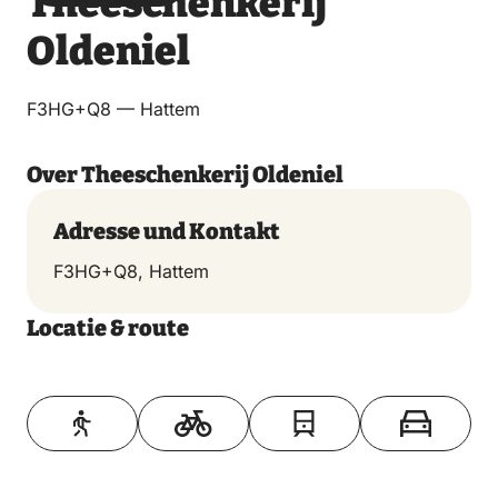
Theeschenkerij
über
über
auf
auf
Oldeniel
Email
WhatsApp
Facebook
LinkedIn
F3HG+Q8 — Hattem
Over Theeschenkerij Oldeniel
Adresse und Kontakt
F3HG+Q8, Hattem
Locatie & route
Toon op kaart