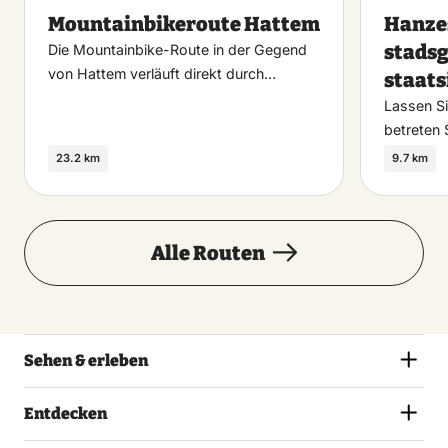
Maak
Mountainbikeroute Hattem
Hanzes
favoriet
stadsg
Die Mountainbike-Route in der Gegend
von Hattem verläuft direkt durch…
staats
Lassen Si
betreten
23.2 km
9.7 km
Alle Routen
Sehen & erleben
Entdecken