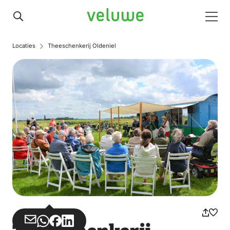
Veluwe
Men
Locaties
Theeschenkerij Oldeniel
Teilen
Teilen
Teilen
Teilen