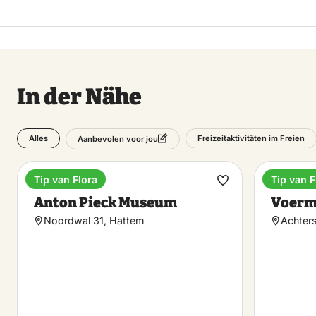
In der Nähe
Alles
Freizeitaktivitäten im Freien
Aanbevolen voor jou
Tip van Flora
Tip van F
Museum
Museu
Favorit
Anton Pieck Museum
Voerm
machen
Noordwal 31, Hattem
Achter