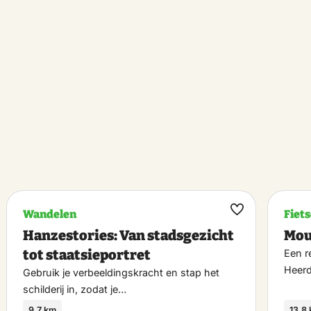
Wandelen
Fiet
k
Maak
Hanzestories: Van stadsgezicht
Mou
riet
favoriet
tot staatsieportret
Een r
Heer
Gebruik je verbeeldingskracht en stap het
schilderij in, zodat je…
9.7 km
13.8