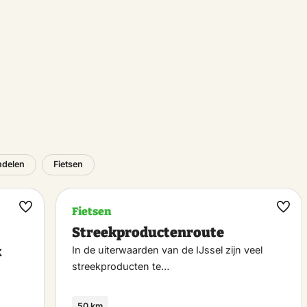
delen
Fietsen
Fietsen
Maak
Maa
Streekproductenroute
favoriet
favo
k
In de uiterwaarden van de IJssel zijn veel
streekproducten te…
50 km