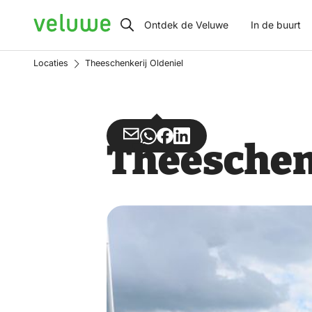
Veluwe
Ontdek de Veluwe
In de buurt
Locaties
Theeschenkerij Oldeniel
Deel
Deel
Deel
Deel
Theeschen
via
via
op
op
Email
WhatsApp
Facebook
LinkedIn