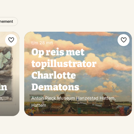
nement
t/m 28 mrt
Maak
Maa
Op reis met
favoriet
favo
topillustrator
Charlotte
in
Dematons
m,
Anton Pieck Museum Hanzestad Hattem,
Hattem