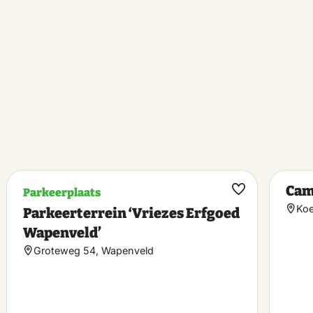
Cam
Parkeerplaats
k
Maak
Koe
Parkeerterrein ‘Vriezes Erfgoed
riet
favoriet
Wapenveld’
Groteweg 54, Wapenveld