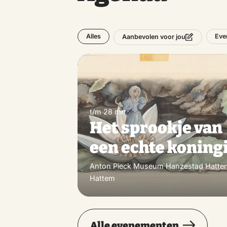
Alles
Eve
Aanbevolen voor jou
t/m 28 mrt
Het sprookje van
een echte koning
Anton Pieck Museum Hanzestad Hatte
Hattem
Alle evenementen