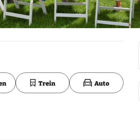
Toon op kaart
en
Trein
Auto