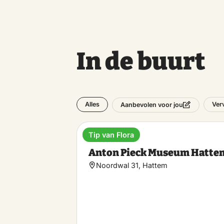
In de buurt
Alles
Ver
Aanbevolen voor jou
Tip van Flora
Museum
Anton Pieck Museum Hatte
Noordwal 31, Hattem