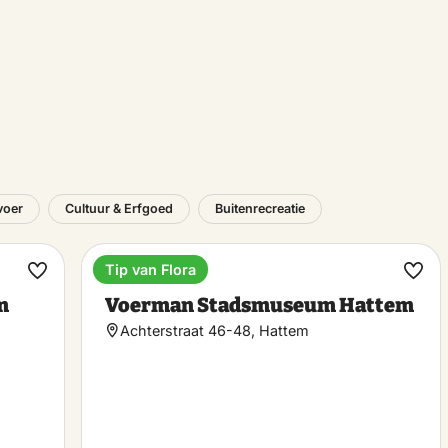
voer
Cultuur & Erfgoed
Buitenrecreatie
Tip van Flora
Museum
Maak
Maa
m
Voerman Stadsmuseum Hattem
favoriet
favo
Achterstraat 46-48, Hattem