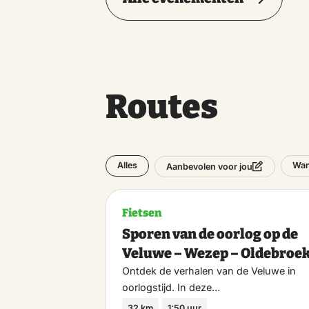
Routes
Alles
Wan
Aanbevolen voor jou
Fietsen
Sporen van de oorlog op de
Veluwe – Wezep – Oldebroe
Ontdek de verhalen van de Veluwe in
oorlogstijd. In deze…
32 km
1:50 uur