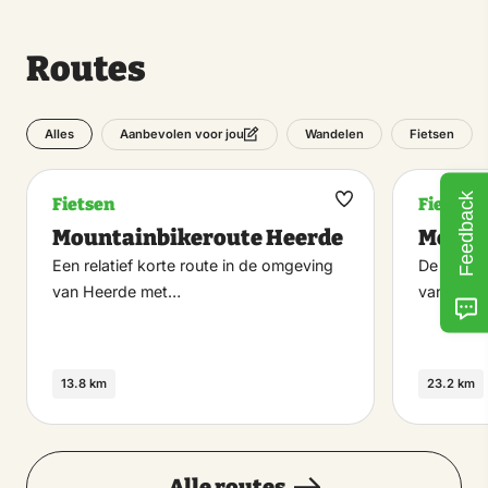
Routes
Alles
Wandelen
Fietsen
Aanbevolen voor jou
Feedback
Fietsen
Fietsen
Maak
Mountainbikeroute Heerde
Mount
favoriet
Een relatief korte route in de omgeving
De mount
van Heerde met…
van Hatt
13.8 km
23.2 km
Alle routes