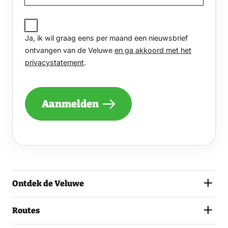
JA,
IK
Ja, ik wil graag eens per maand een nieuwsbrief
WIL
GRAAG
ontvangen van de Veluwe
en ga akkoord met het
EENS
privacystatement
.
PER
MAAND
EEN
NIEUWSBRIEF
Aanmelden
ONTVANGEN
VAN
DE
VELUWE
EN
GA
AKKOORD
MET
Ontdek de Veluwe
HET
PRIVACYSTATEMENT.
(VEREIST)
Routes