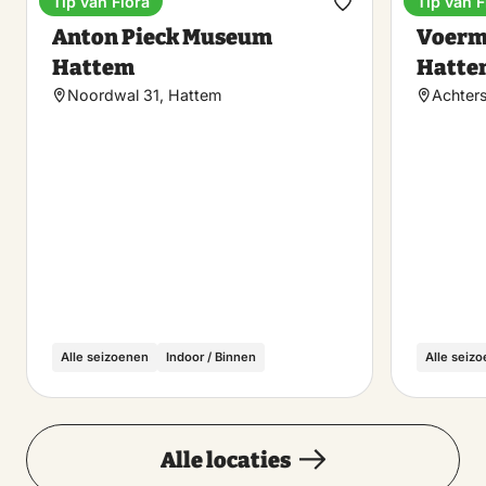
Tip van Flora
Tip van F
Museum
Museu
Maak
Anton Pieck Museum
Voerm
favoriet
Hattem
Hatte
Noordwal 31, Hattem
Achter
Alle seizoenen
Indoor / Binnen
Alle seiz
Alle locaties