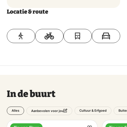
Locatie & route
Toon op kaart
In de buurt
Alles
Cultuur & Erfgoed
Buite
Aanbevolen voor jou