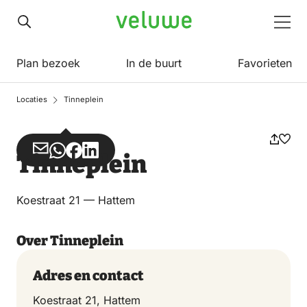
Veluwe
Men
Plan bezoek
In de buurt
Favorieten
Locaties
Tinneplein
Deel
Deel
Deel
Deel
Tinneplein
via
via
op
op
Email
WhatsApp
Facebook
LinkedIn
Koestraat 21 — Hattem
Over Tinneplein
Adres en contact
Koestraat 21, Hattem