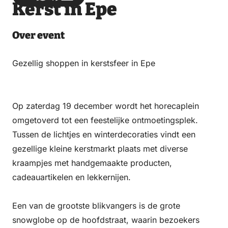
Kerst in Epe
via
via
on
on
Email
WhatsApp
Facebook
LinkedIn
Over event
Gezellig shoppen in kerstsfeer in Epe
Op zaterdag 19 december wordt het horecaplein
omgetoverd tot een feestelijke ontmoetingsplek.
Tussen de lichtjes en winterdecoraties vindt een
gezellige kleine kerstmarkt plaats met diverse
kraampjes met handgemaakte producten,
cadeauartikelen en lekkernijen.
Een van de grootste blikvangers is de grote
snowglobe op de hoofdstraat, waarin bezoekers