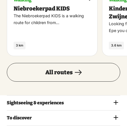
Maak
Niebroekerpad KIDS
Kinder
favoriet
Zwijn
The Niebroekerpad KIDS is a walking
route for children from…
Looking f
Epe you 
3 km
3.6 km
All routes
Sightseeing & experiences
To discover