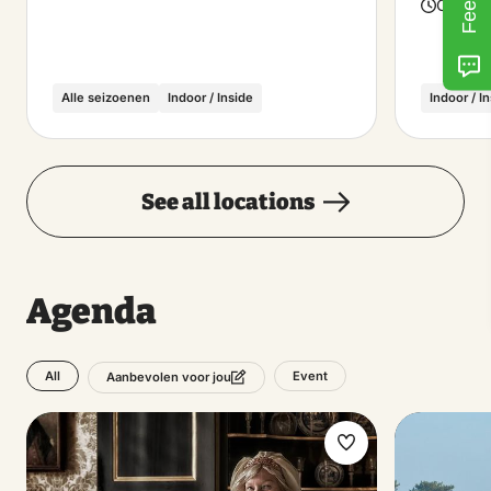
Open t
Alle seizoenen
Indoor / Inside
Indoor / I
See all locations
Agenda
All
Event
Aanbevolen voor jou
Make
favorite