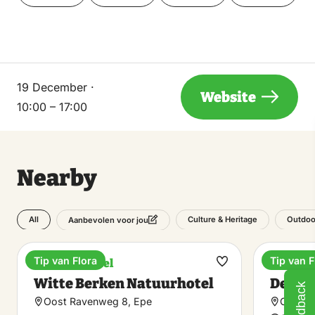
19 December ·
Website
10:00 – 17:00
Nearby
All
Culture & Heritage
Outdoo
Aanbevolen voor jou
Tip van Flora
Tip van F
Boutique hotel
Pancake
Make
Witte Berken Natuurhotel
De Oss
Feedback
favorite
Oost Ravenweg 8, Epe
Ossenw