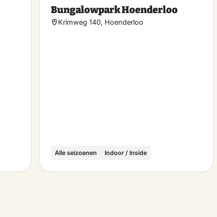
Make
Ma
Bungalowpark Hoenderloo
favorite
favo
Krimweg 140, Hoenderloo
Alle seizoenen
Indoor / Inside