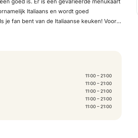
en goed is. Er is een gevarieerde menukaart
oornamelijk Italiaans en wordt goed
s je fan bent van de Italiaanse keuken! Voor
ProefTuin. Er is een speeltuin aanwezig waar
. Ideaal, want als (groot)ouder kun je zelf
f daar kijk je uit over de groene omgeving.
11:00 – 21:00
11:00 – 21:00
11:00 – 21:00
11:00 – 21:00
11:00 – 21:00