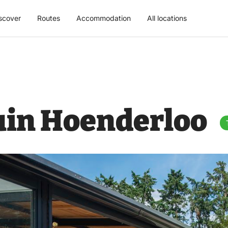
scover
Routes
Accommodation
All locations
uin Hoenderloo