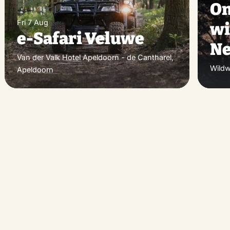
On
Fri 7 Aug
wi
e-Safari Veluwe
Ne
Van der Valk Hotel Apeldoorn - de Cantharel,
Wildw
Apeldoorn