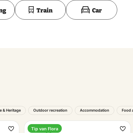
Toon op kaart
ing
Train
Car
e & Heritage
Outdoor recreation
Accommodation
Food 
Tip van Flora
Holiday park