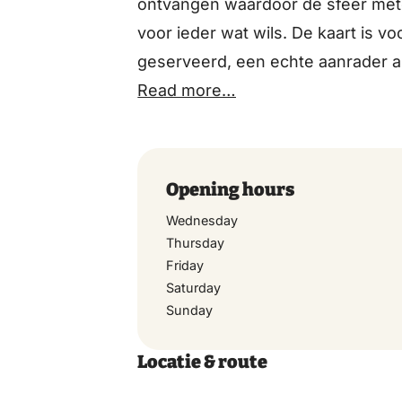
ontvangen waardoor de sfeer mete
voor ieder wat wils. De kaart is v
geserveerd, een echte aanrader al
jong en oud kun je terecht bij De 
Read more…
kinderen vrijblijvend mogen spelen
heerlijk op het terras zitten! Vana
Opening hours
Wednesday
Thursday
Friday
Saturday
Sunday
Locatie & route