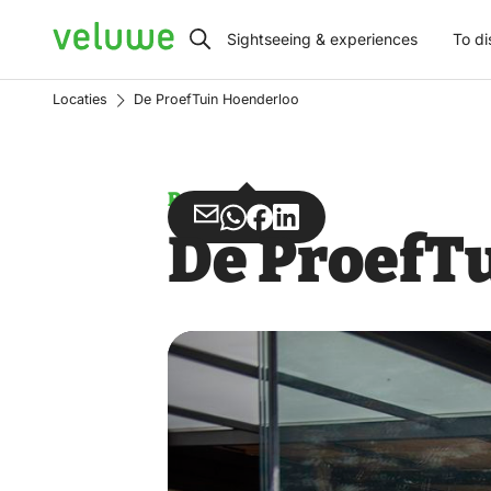
Veluwe
Sightseeing & experiences
To di
Locaties
De ProefTuin Hoenderloo
Restaurants
Share
Share
Share
Share
De ProefT
via
via
on
on
Email
WhatsApp
Facebook
LinkedIn