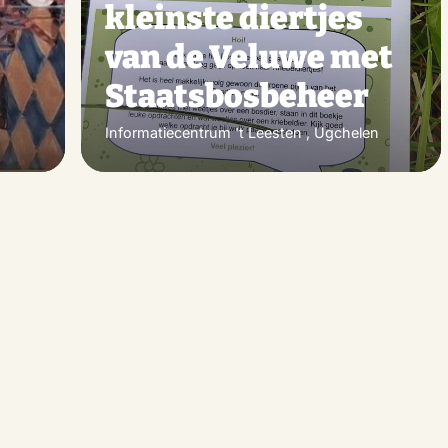
kleinste diertjes
van de Veluwe met
Staatsbosbeheer
Informatiecentrum 't Leesten , Ugchelen