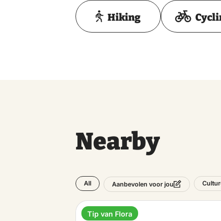
Hiking
Cycl
Nearby
All
Cultur
Aanbevolen voor jou
Tip van Flora
Museum