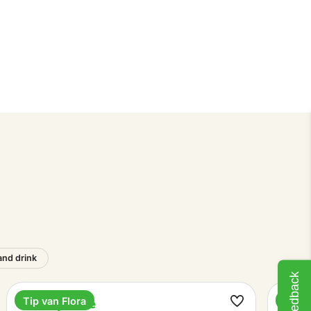
and drink
Feedback
Tip van Flora
Tip v
Holiday home
Holi