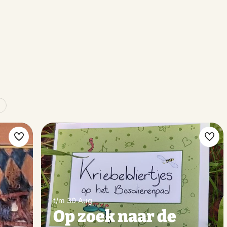
Make
Ma
favorite
favo
t/m 30 Aug
Op zoek naar de