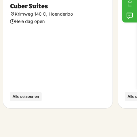
ke
Make
Cuber Suites
Lan
rite
favorite
Krimweg 140 C, Hoenderloo
Mig
Hele dag open
Alle seizoenen
Alle