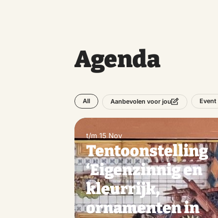
Agenda
All
Event
Aanbevolen voor jou
t/m 15 Nov
Tentoonstelling
‘Eigenzinnig en
kleurrijk,
ornamenten in