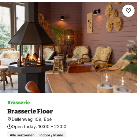
Ma
fav
Brasserie
Brasserie Floor
Dellenweg 109, Epe
Open today:
10:00 – 22:00
Alle seizoenen
Indoor / Inside