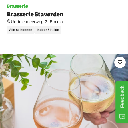
Brasserie
Brasserie Staverden
Uddelermeerweg 2, Ermelo
Alle seizoenen
Indoor / Inside
Ma
fav
Feedback