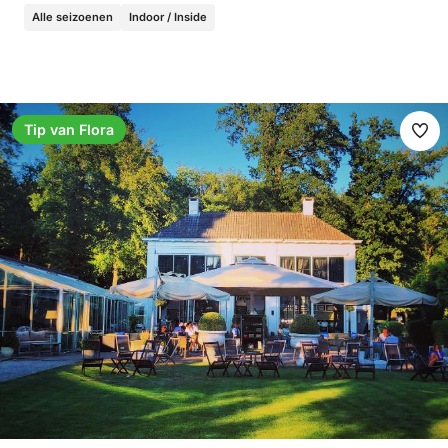
Alle seizoenen
Indoor / Inside
Tip van Flora
Ma
fav