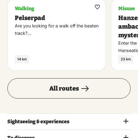
Walking
Misuse
Maak
Pelserpad
Hanzes
favoriet
ambac
Are you looking for a walk off the beaten
track?…
myste
Enter the
Hanseati
14 km
23 km
All routes
Sightseeing & experiences
To discover