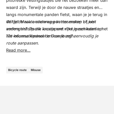
pittoreske vestingstadjes die het bezoeken meer dan
waard zijn. Terwijl je door de nauwe straatjes en
langs monumentale panden fietst, waan je je terug in
de tijd! Maak onderweg een tussenstop bij een
Wil je de route onderweg korter maken of juist
andere historische locatie met rijke geschiedenis: het
verlengen? Op elk knooppunt vind je een kaart op
17e-eeuwse Kasteel de Essenburgh.
het informatiepaneel en kun je zelf eenvoudig je
route aanpassen.
Read more…
Bicycle route
Misuse