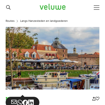
Veluwe
Men
Routes
Langs Hanzesteden en landgoederen
Misuse
Share
Share
Share
Share