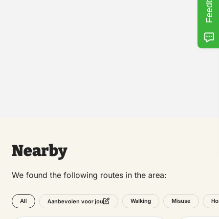
Feedback
Nearby
We found the following routes in the area:
All
Walking
Misuse
Ho
Aanbevolen voor jou