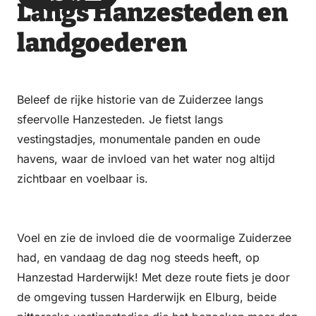
Langs Hanzesteden en
via
via
on
on
Email
WhatsApp
Facebook
LinkedIn
landgoederen
Beleef de rijke historie van de Zuiderzee langs
sfeervolle Hanzesteden. Je fietst langs
vestingstadjes, monumentale panden en oude
havens, waar de invloed van het water nog altijd
zichtbaar en voelbaar is.
Voel en zie de invloed die de voormalige Zuiderzee
had, en vandaag de dag nog steeds heeft, op
Hanzestad Harderwijk! Met deze route fiets je door
de omgeving tussen Harderwijk en Elburg, beide