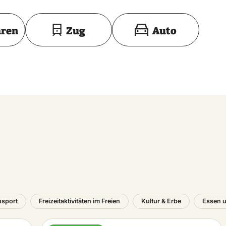
Toon op kaart
hren
Zug
Auto
nsport
Freizeitaktivitäten im Freien
Kultur & Erbe
Essen u