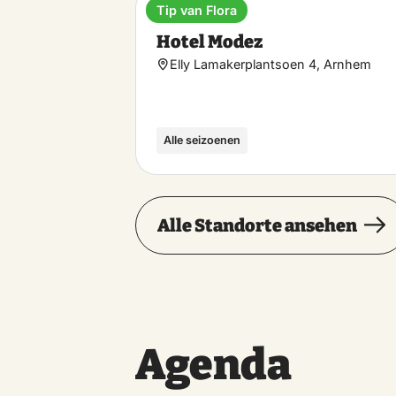
Tip van Flora
Hotel
Hotel Modez
Elly Lamakerplantsoen 4, Arnhem
Alle seizoenen
Alle Standorte ansehen
Agenda