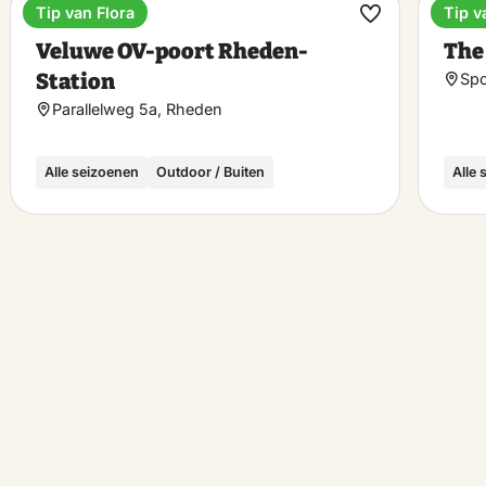
Tip van Flora
Tip v
Bahnhöfe
Bout
rit
Favorit
Veluwe OV-poort Rheden-
The
hen
machen
Station
Spo
Parallelweg 5a, Rheden
Alle seizoenen
Outdoor / Buiten
Alle