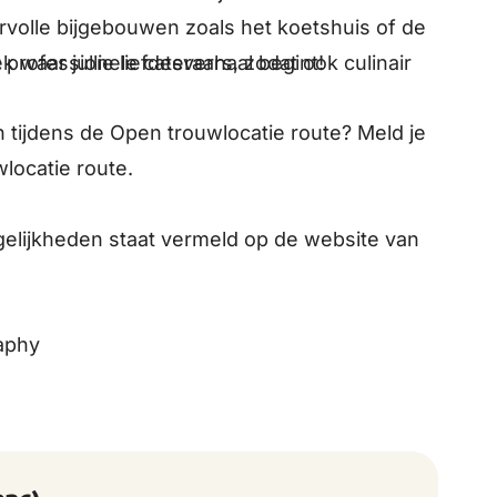
eervolle bijgebouwen zoals het koetshuis of de
k waar jullie liefdesverhaal begint!
t professionele cateraars, zodat ook culinair
 tijdens de Open trouwlocatie route? Meld je
locatie route.
elijkheden staat vermeld op de website van
raphy