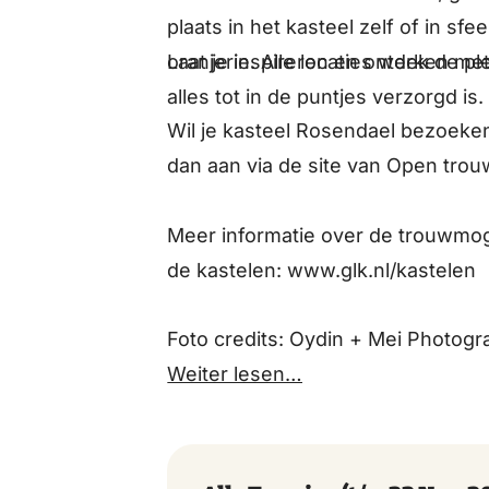
plaats in het kasteel zelf of in sf
Laat je inspireren en ontdek de ple
oranjerie. Alle locaties werken me
alles tot in de puntjes verzorgd is.
Wil je kasteel Rosendael bezoeken
dan aan via de site van Open trouw
Meer informatie over de trouwmog
de kastelen: www.glk.nl/kastelen
Foto credits: Oydin + Mei Photog
Weiter lesen…