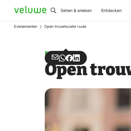
Veluwe
Sehen & erleben
Entdecken
Evenementen
Open trouwlocatie route
Ereignis
Teilen
Teilen
Teilen
Teilen
Open trou
über
über
auf
auf
Email
WhatsApp
Facebook
LinkedIn