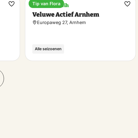
Tip van Flora
Fahrradverleih
Favorit
Favo
Veluwe Actief Arnhem
machen
mac
Europaweg 27, Arnhem
Alle seizoenen